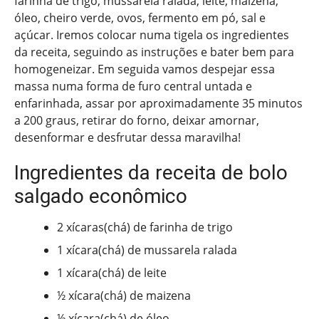
farinha de trigo, mussarela ralada, leite, maizena,
óleo, cheiro verde, ovos, fermento em pó, sal e
açúcar. Iremos colocar numa tigela os ingredientes
da receita, seguindo as instruções e bater bem para
homogeneizar. Em seguida vamos despejar essa
massa numa forma de furo central untada e
enfarinhada, assar por aproximadamente 35 minutos
a 200 graus, retirar do forno, deixar amornar,
desenformar e desfrutar dessa maravilha!
Ingredientes da receita de bolo
salgado econômico
2 xícaras(chá) de farinha de trigo
1 xícara(chá) de mussarela ralada
1 xícara(chá) de leite
½ xícara(chá) de maizena
½ xícara(chá) de óleo