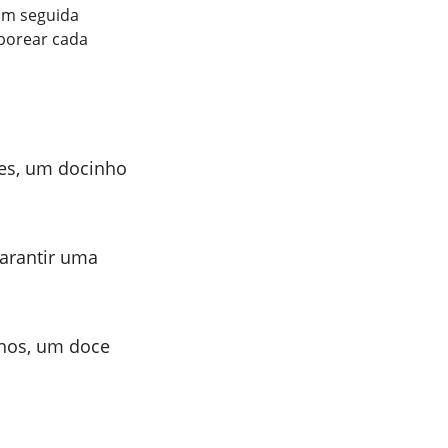
 Em seguida
aborear cada
es, um docinho
garantir uma
hos, um doce