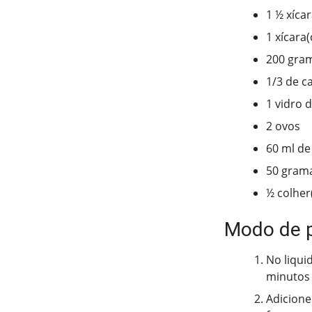
1 ½ xícar
1 xícara
200 gra
1/3 de c
1 vidro d
2 ovos
60 ml de
50 grama
½ colher
Modo de 
No liqui
minutos
Adicione