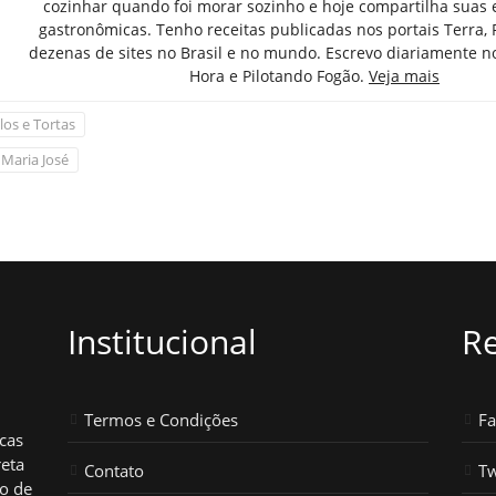
cozinhar quando foi morar sozinho e hoje compartilha suas 
gastronômicas. Tenho receitas publicadas nos portais Terra,
dezenas de sites no Brasil e no mundo. Escrevo diariamente n
Hora e Pilotando Fogão.
Veja mais
los e Tortas
 Maria José
Institucional
Re
Termos e Condições
F
icas
reta
Contato
Tw
ho de