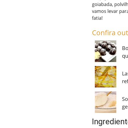
goiabada, polvil
vamos levar para
fatia!
Confira out
Bo
qu
La
re
So
ge
Ingredient