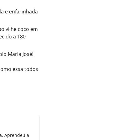
da e enfarinhada
polvilhe coco em
ecido a 180
olo Maria José!
 como essa todos
ia. Aprendeu a