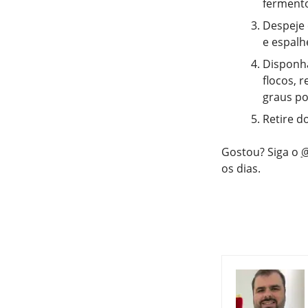
fermento
Despeje 
e espalh
Disponha
flocos, 
graus po
Retire d
Gostou? Siga o
@
os dias.