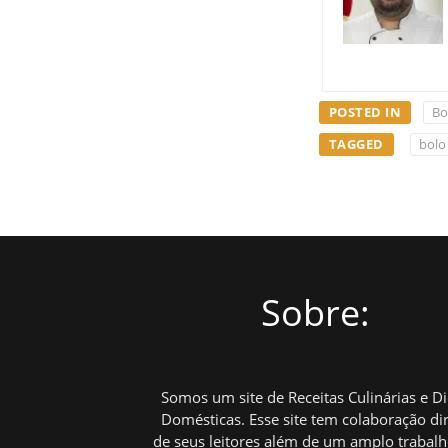
POSTED IN
Bo
TAGGED
bolo
Sobre:
Somos um site de Receitas Culinárias e D
Domésticas. Esse site tem colaboração di
de seus leitores além de um amplo trabal