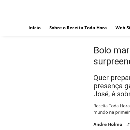
Skip
to
content
Início
Sobre o Receita Toda Hora
Web St
Bolo mari
surpreen
Quer prepa
presença ga
José, é sobr
Receita Toda Hora
mundo na primeira
Andre Holmo
2