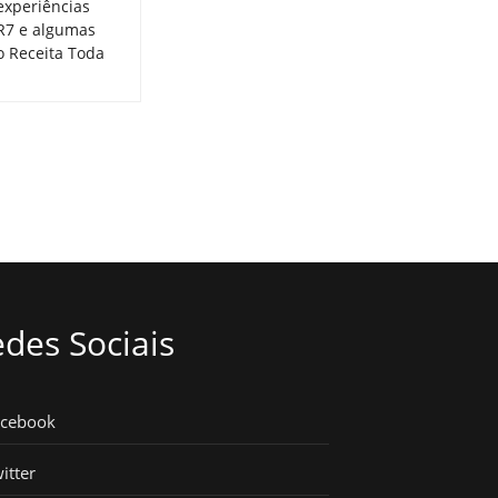
experiências
 R7 e algumas
o Receita Toda
des Sociais
acebook
itter