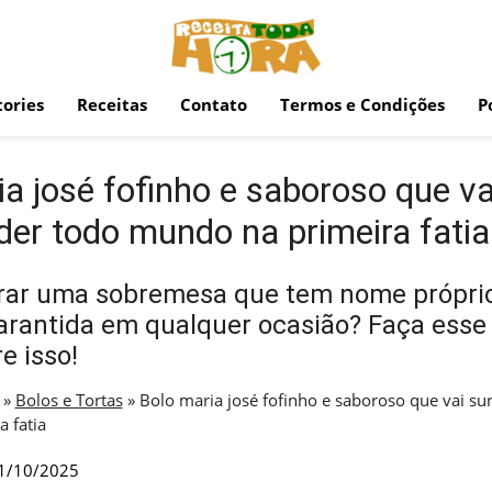
ories
Receitas
Contato
Termos e Condições
P
a josé fofinho e saboroso que va
der todo mundo na primeira fatia
rar uma sobremesa que tem nome própri
rantida em qualquer ocasião? Faça esse 
e isso!
»
Bolos e Tortas
»
Bolo maria josé fofinho e saboroso que vai su
 fatia
1/10/2025