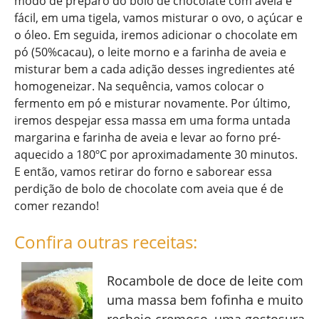
modo de preparo do bolo de chocolate com aveia é
fácil, em uma tigela, vamos misturar o ovo, o açúcar e
o óleo. Em seguida, iremos adicionar o chocolate em
pó (50%cacau), o leite morno e a farinha de aveia e
misturar bem a cada adição desses ingredientes até
homogeneizar. Na sequência, vamos colocar o
fermento em pó e misturar novamente. Por último,
iremos despejar essa massa em uma forma untada
margarina e farinha de aveia e levar ao forno pré-
aquecido a 180ºC por aproximadamente 30 minutos.
E então, vamos retirar do forno e saborear essa
perdição de bolo de chocolate com aveia que é de
comer rezando!
Confira outras receitas:
Rocambole de doce de leite com
uma massa bem fofinha e muito
recheio cremoso, uma gostosura