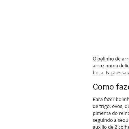
O bolinho de ar
arroz numa delíc
boca. Faça essa 
Como faze
Para fazer bolinh
de trigo, ovos, 
pimenta do reino
seguindo a sequ
auxilio de 2 col