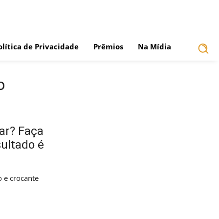
olítica de Privacidade
Prêmios
Na Mídia
o
ar? Faça
sultado é
o e crocante