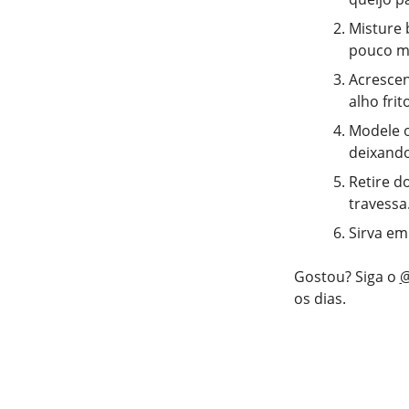
Misture 
pouco ma
Acrescen
alho fri
Modele o
deixando
Retire d
travessa
Sirva em
Gostou? Siga o
@
os dias.