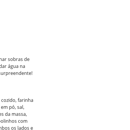
mar sobras de
dar água na
surpreendente!
 cozido, farinha
em pó, sal,
es da massa,
bolinhos com
ambos os lados e