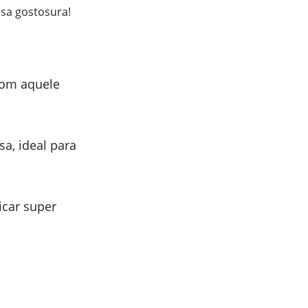
ssa gostosura!
com aquele
a, ideal para
icar super