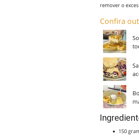
remover o excess
Confira out
So
to
Sa
ac
Bo
ma
Ingredient
150 gram