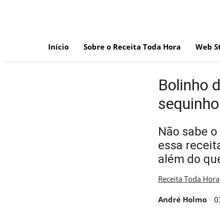
Skip
to
content
Início
Sobre o Receita Toda Hora
Web St
Bolinho d
sequinho
Não sabe o 
essa receita
além do qu
Receita Toda Hora
André Holmo
0