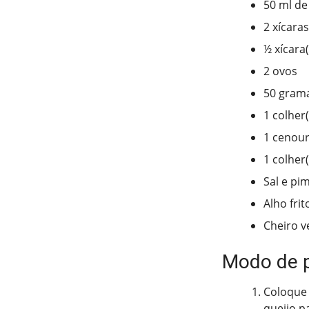
50 ml de 
2 xícara
½ xícara(
2 ovos
50 grama
1 colher
1 cenour
1 colher
Sal e pi
Alho frit
Cheiro v
Modo de 
Coloque 
queijo p