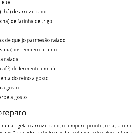
leite
s(chá) de arroz cozido
chá) de farinha de trigo
s de queijo parmesão ralado
(sopa) de tempero pronto
a ralada
(café) de fermento em pó
menta do reino a gosto
o a gosto
erde a gosto
preparo
numa tigela o arroz cozido, o tempero pronto, o sal, a ceno
armesão ralado, o cheiro verde, a pimenta do reino, e 1 ovo