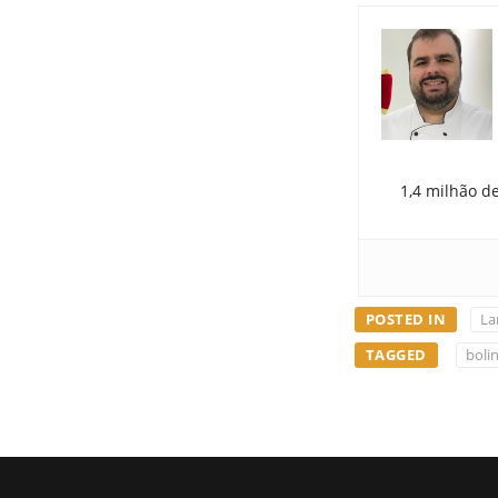
1,4 milhão d
POSTED IN
La
TAGGED
boli