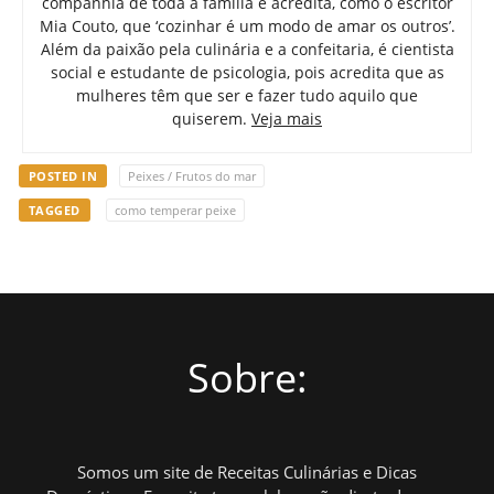
companhia de toda a família e acredita, como o escritor
Mia Couto, que ‘cozinhar é um modo de amar os outros’.
Além da paixão pela culinária e a confeitaria, é cientista
social e estudante de psicologia, pois acredita que as
mulheres têm que ser e fazer tudo aquilo que
quiserem.
Veja mais
POSTED IN
Peixes / Frutos do mar
TAGGED
como temperar peixe
Sobre:
Somos um site de Receitas Culinárias e Dicas