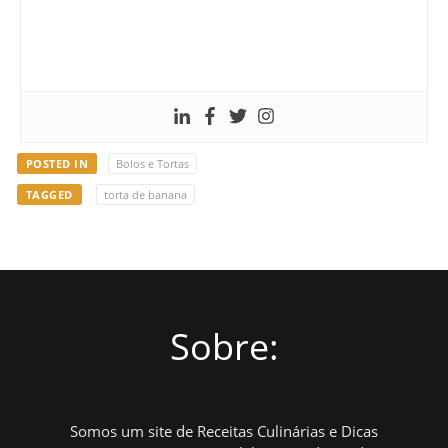
POSTED IN
Bolos e Tortas
TAGGED
torta de banana
Sobre:
Somos um site de Receitas Culinárias e Dicas