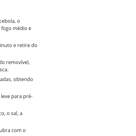
cebola, o
 fogo médio e
inuto e retire do
do removível,
sca.
sadas, obtendo
 leve para pré-
, o sal, a
cubra com o