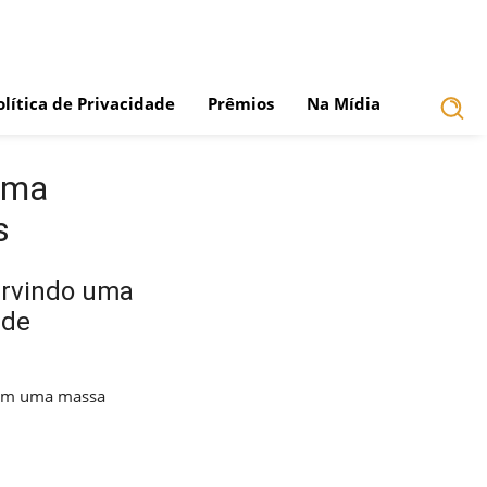
olítica de Privacidade
Prêmios
Na Mídia
uma
s
ervindo uma
 de
 com uma massa