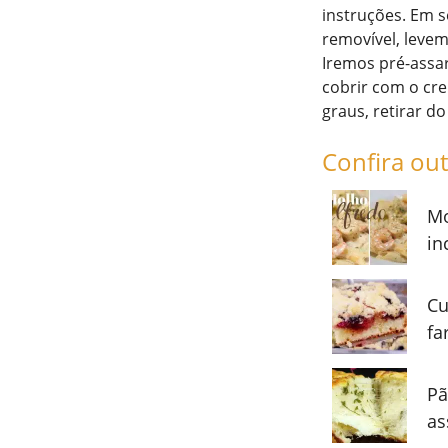
instruções. Em s
removível, leve
Iremos pré-assar
cobrir com o cre
graus, retirar do
Confira out
Mo
in
Cu
fa
Pã
as