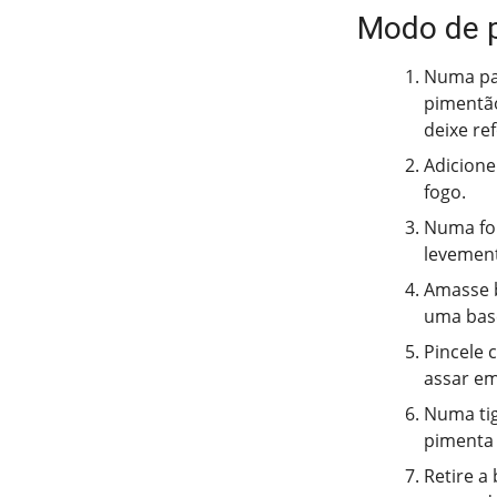
Modo de 
Numa pan
pimentão
deixe re
Adicione
fogo.
Numa for
levement
Amasse b
uma base
Pincele 
assar em
Numa tig
pimenta 
Retire a