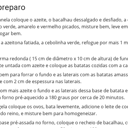
preparo
ela coloque o azeite, o bacalhau dessalgado e desfiado, a 
 verde, amarelo e vermelho picados, misture bem, leve em
fogar bem.
 a azeitona fatiada, a cebolinha verde, refogue por mais 1 m
ma redonda ( 15 cm de diâmetro x 10 cm de altura) de fun
e untada com azeite e coloque as batatas cozidas com a ca
em para forrar o fundo e as laterais com as batatas amas
 com 2 cm de espessura nas laterais.
com mais azeite o fundo e as laterais dessa base de batata e
 forno pré-aquecido a 180 graus por cerca de 20 minutos.
ela coloque os ovos, bata levemente, adicione o leite de coco
do reino, e misture bem para homogeneizar.
 base pré-assada no forno, coloque o recheio de bacalhau, 