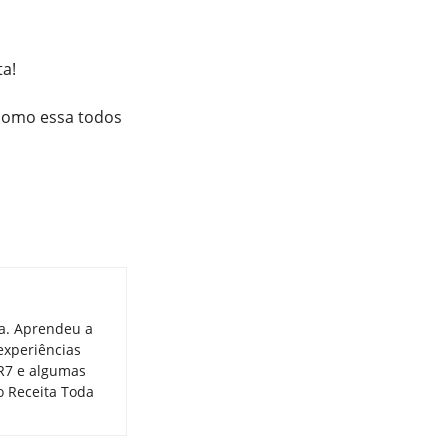
ta!
 como essa todos
ia. Aprendeu a
experiências
 R7 e algumas
o Receita Toda