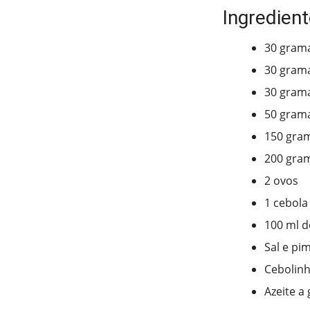
Ingredient
30 gram
30 gram
30 gram
50 grama
150 gram
200 gram
2 ovos
1 cebola
100 ml d
Sal e pi
Cebolinh
Azeite a