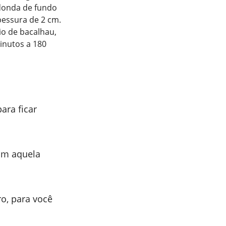
edonda de fundo
essura de 2 cm.
io de bacalhau,
inutos a 180
ara ficar
om aquela
o, para você