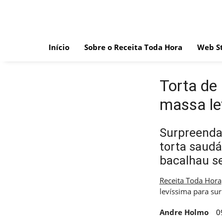
Skip
to
content
Início
Sobre o Receita Toda Hora
Web St
Torta de
massa le
Surpreenda 
torta saudá
bacalhau se
Receita Toda Hora
levíssima para su
Andre Holmo
0