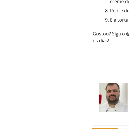
creme de
Retire d
E a tort
Gostou? Siga o
@
os dias!