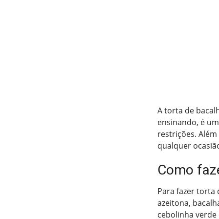
A torta de bacal
ensinando, é um
restrições. Além
qualquer ocasião
Como faze
Para fazer torta
azeitona, bacalha
cebolinha verde 