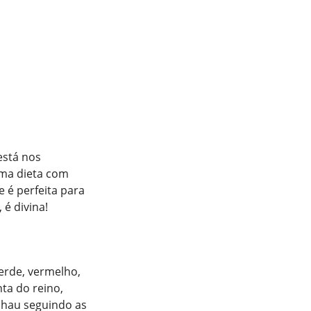
stá nos
uma dieta com
 é perfeita para
 é divina!
erde, vermelho,
nta do reino,
lhau seguindo as