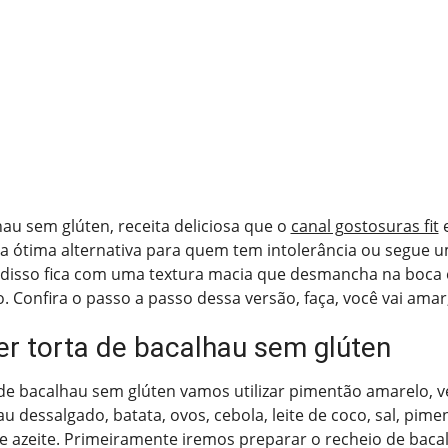
hau sem glúten, receita deliciosa que o
canal gostosuras fit
e
a ótima alternativa para quem tem intolerância ou segue 
 disso fica com uma textura macia que desmancha na boca e
. Confira o passo a passo dessa versão, faça, você vai amar,
r torta de bacalhau sem glúten
 de bacalhau sem glúten vamos utilizar pimentão amarelo, v
u dessalgado, batata, ovos, cebola, leite de coco, sal, pime
e azeite. Primeiramente iremos preparar o recheio de baca