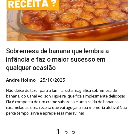
Sobremesa de banana que lembra a
infância e faz o maior sucesso em
qualquer ocasião
Andre Holmo
25/10/2025
Não deixe de fazer para a família, esta magnífica sobremesa de
banana, do Canal Adilson Figueira, que fica simplesmente deliciosa!
Ela é composta de um creme saboroso e uma calda de bananas
carameladas, uma receita que vai aguçar a sua memória afetiva! Não
perca tempo, sirva e aprecie essa maravilha!
Navegação
Page
Page
Page
1
2
3