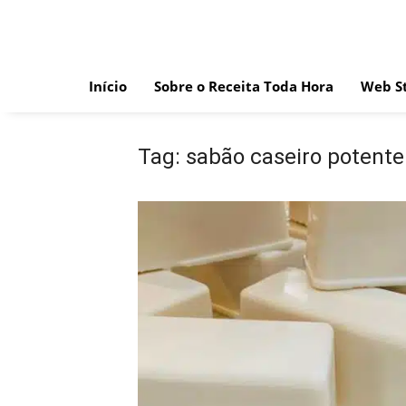
Skip
to
content
Início
Sobre o Receita Toda Hora
Web St
Tag:
sabão caseiro potente