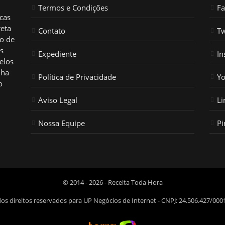
Termos e Condições
F
icas
reta
Contato
Tw
ho de
os
Expediente
In
elos
nha
Política de Privacidade
Y
o
Aviso Legal
Li
Nossa Equipe
Pi
© 2014 - 2026 - Receita Toda Hora
os direitos reservados para UP Negócios de Internet - CNPJ: 24.506.427/000