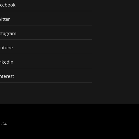
acebook
itter
stagram
outube
nkedin
nterest
1-24