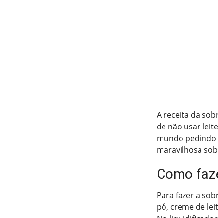
A receita da sob
de não usar lei
mundo pedindo m
maravilhosa so
Como faze
Para fazer a sob
pó, creme de lei