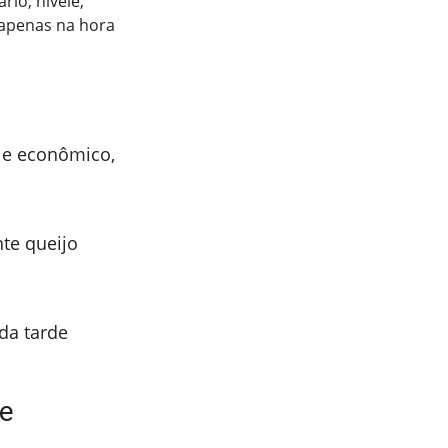
rio, nivele,
 apenas na hora
 e econômico,
te queijo
da tarde
te