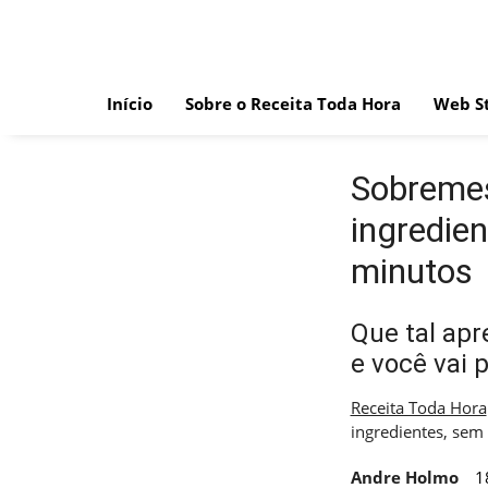
Skip
to
content
Início
Sobre o Receita Toda Hora
Web St
Sobremes
ingredie
minutos
Que tal ap
e você vai 
Receita Toda Hora
ingredientes, sem
Andre Holmo
1