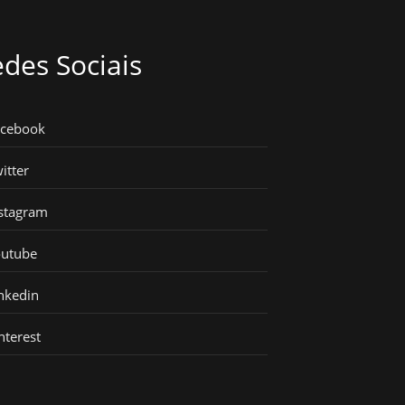
des Sociais
acebook
itter
stagram
outube
nkedin
nterest