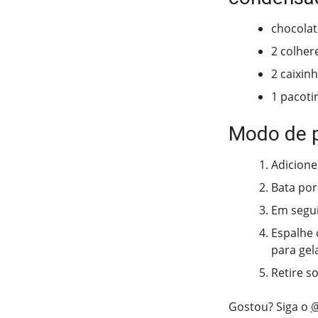
chocolat
2 colher
2 caixinh
1 pacot
Modo de 
Adicione 
Bata por
Em segui
Espalhe 
para gel
Retire s
Gostou? Siga o
@