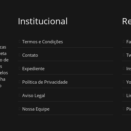
Institucional
Re
Termos e Condições
F
icas
reta
Contato
Tw
ho de
os
Expediente
In
elos
nha
Política de Privacidade
Y
o
Aviso Legal
Li
Nossa Equipe
Pi