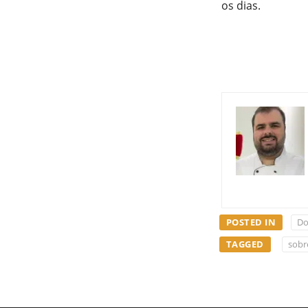
os dias.
POSTED IN
Do
TAGGED
sobr