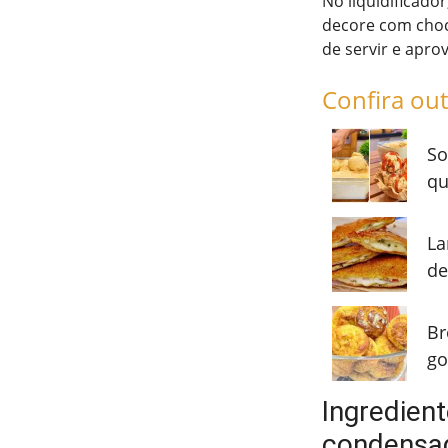
No liquidificado
decore com choco
de servir e apro
Confira out
So
qu
La
de
Br
go
Ingredien
condensa