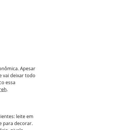
conômica. Apesar
 vai deixar todo
co essa
reh
.
entes: leite em
e para decorar.