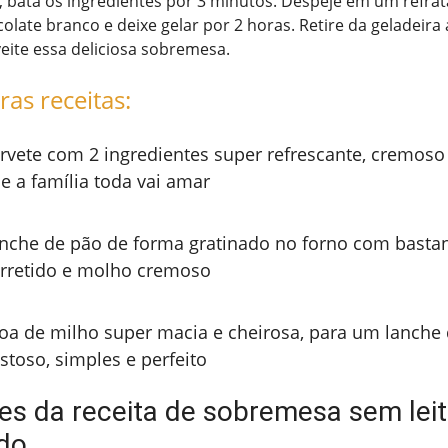
r, bata os ingredientes por 3 minutos. Despeje em um refratá
late branco e deixe gelar por 2 horas. Retire da geladeira
veite essa deliciosa sobremesa.
ras receitas:
rvete com 2 ingredientes super refrescante, cremoso
e a família toda vai amar
nche de pão de forma gratinado no forno com bastan
rretido e molho cremoso
oa de milho super macia e cheirosa, para um lanche 
stoso, simples e perfeito
tes da receita de sobremesa sem lei
do