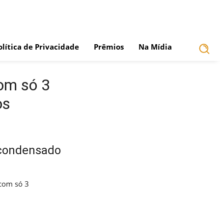
olítica de Privacidade
Prêmios
Na Mídia
om só 3
os
 condensado
 com só 3