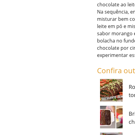
chocolate ao lei
Na sequência, em
misturar bem com
leite em pó e mi
sabor morango e 
bolacha no fund
chocolate por ci
experimentar es
Confira out
Ro
to
Br
ch