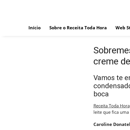
Skip
to
content
Início
Sobre o Receita Toda Hora
Web St
Sobremes
creme de
Vamos te e
condensado
boca
Receita Toda Hora
leite que fica uma
Caroline Donatel