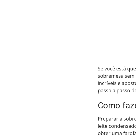
Se você está qu
sobremesa sem le
incríveis e apos
passo a passo d
Como faze
Preparar a sobr
leite condensado
obter uma farofa