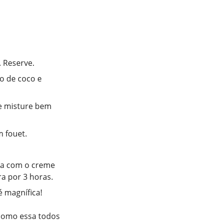
. Reserve.
o de coco e
 e misture bem
m fouet.
da com o creme
a por 3 horas.
é magnífica!
 como essa todos