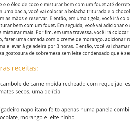
te e o óleo de coco e misturar bem com um fouet até derret
 uma bacia, você vai colocar a bolacha triturada e o chocol
 as mãos e reservar. E então, em uma tigela, você irá coloc
sturar bem com um fouet. Em seguida, você vai adicionar o
misturar mais. Por fim, em uma travessa, você irá colocar
o, fazer uma camada com o creme de morango, adicionar r
ma e levar à geladeira por 3 horas. E então, você vai chama
sa gostosura de sobremesa sem leite condensado que é sen
ras receitas:
cambole de carne moída recheado com requeijão, es
mates secos, uma delícia
igadeiro napolitano feito apenas numa panela comb
ocolate, morango e leite ninho