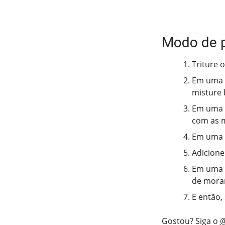
Modo de 
Triture 
Em uma p
misture 
Em uma b
com as m
Em uma t
Adicione
Em uma t
de moran
E então,
Gostou? Siga o
@