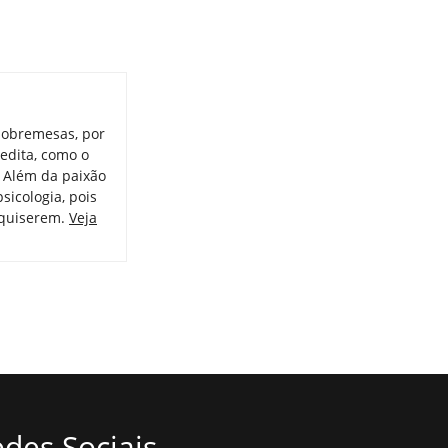
sobremesas, por
redita, como o
. Além da paixão
psicologia, pois
 quiserem.
Veja
des Sociais