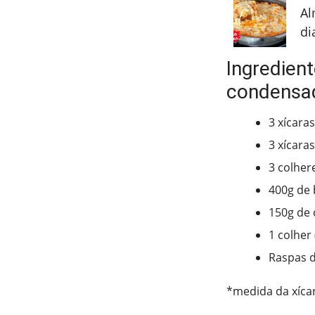
Al
di
Ingredien
condensa
3 xícara
3 xícaras
3 colher
400g de 
150g de 
1 colher
Raspas d
*medida da xíca