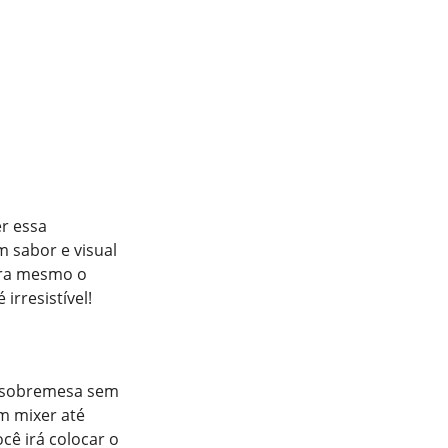
r essa
 sabor e visual
gora mesmo o
 irresistível!
a sobremesa sem
um mixer até
cê irá colocar o