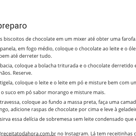
preparo
os biscoitos de chocolate em um mixer até obter uma farofa
anela, em fogo médio, coloque o chocolate ao leite e o óle
bem até derreter tudo.
acia, coloque a bolacha triturada e o chocolate derretido
ãos. Reserve.
igela, coloque o leite e o leite em pó e misture bem com u
 o suco em pó sabor morango e misture mais.
ravessa, coloque ao fundo a massa preta, faça uma cama
go, adicione raspas de chocolate por cima e leve à geladeir
 sirva essa delícia de sobremesa sem leite condensado que 
receitatodahora.com.br
no Instagram. Lá tem receitinhas