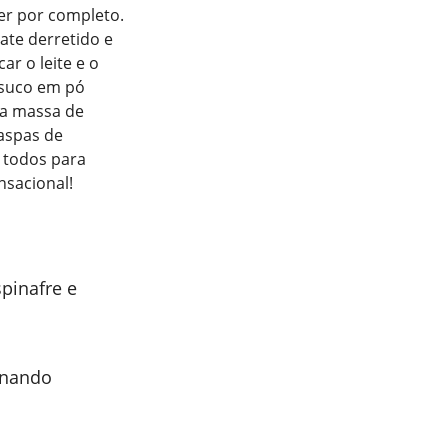
er por completo.
ate derretido e
ar o leite e o
 suco em pó
 a massa de
aspas de
r todos para
sacional!
pinafre e
inando