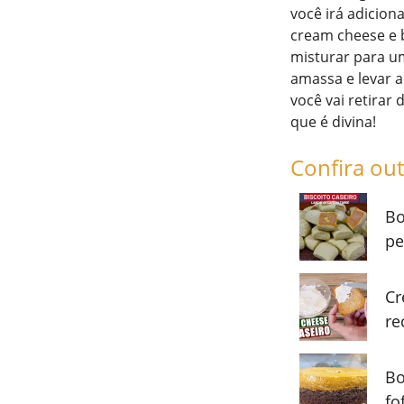
você irá adicion
cream cheese e b
misturar para u
amassa e levar a
você vai retira
que é divina!
Confira out
Bo
pe
Cr
re
Bo
fo