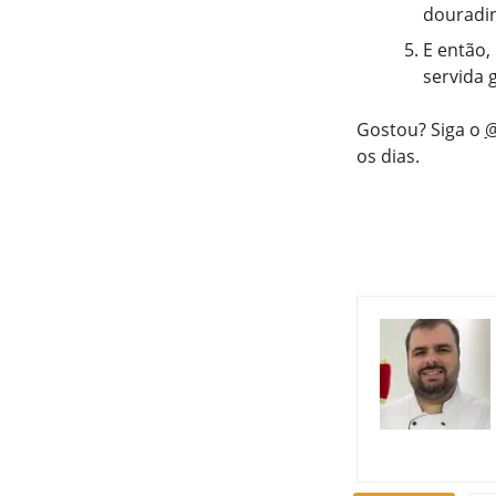
douradin
E então,
servida 
Gostou? Siga o
@
os dias.