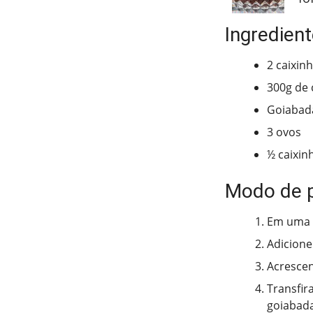
Ingredien
2 caixin
300g de
Goiabada
3 ovos
½ caixin
Modo de 
Em uma t
Adicione
Acrescen
Transfir
goiabada