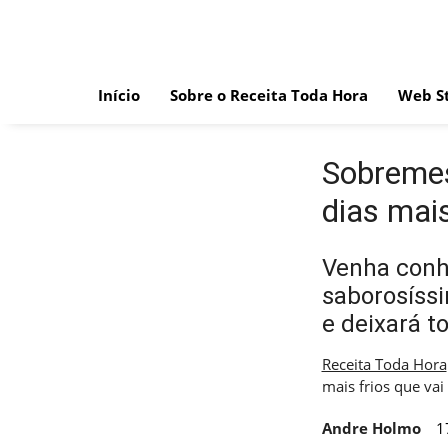
Skip
to
content
Início
Sobre o Receita Toda Hora
Web St
Sobremes
dias mais
Venha conh
saborosíssi
e deixará 
Receita Toda Hora
mais frios que vai
Andre Holmo
1