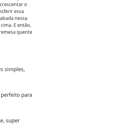
acrescentar o
sferir essa
iabada nessa
cima. E então,
bremesa quente
es simples,
perfeito para
e, super