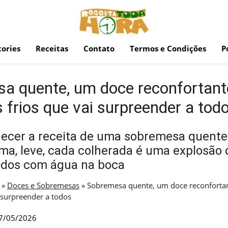
ories
Receitas
Contato
Termos e Condições
P
a quente, um doce reconfortant
 frios que vai surpreender a tod
ecer a receita de uma sobremesa quente
ma, leve, cada colherada é uma explosão 
todos com água na boca
»
Doces e Sobremesas
»
Sobremesa quente, um doce reconfortan
 surpreender a todos
7/05/2026