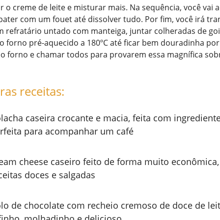
ar o creme de leite e misturar mais. Na sequência, você vai 
ater com um fouet até dissolver tudo. Por fim, você irá tran
m refratário untado com manteiga, juntar colheradas de go
o forno pré-aquecido a 180ºC até ficar bem douradinha por 
r do forno e chamar todos para provarem essa magnífica so
ras receitas:
lacha caseira crocante e macia, feita com ingredient
rfeita para acompanhar um café
eam cheese caseiro feito de forma muito econômica, 
ceitas doces e salgadas
lo de chocolate com recheio cremoso de doce de leit
finho, molhadinho e delicioso