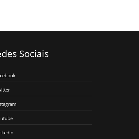
des Sociais
acebook
itter
stagram
outube
nkedin