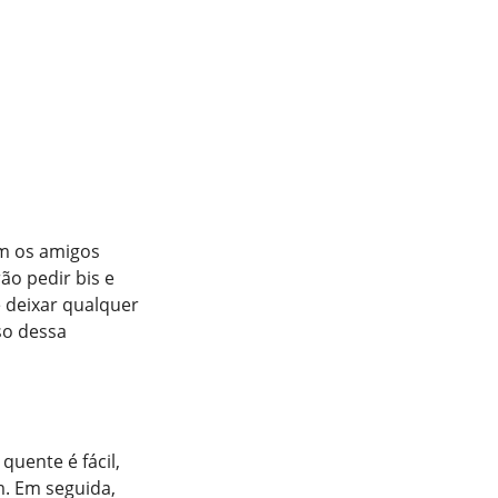
om os amigos
ão pedir bis e
 deixar qualquer
so dessa
uente é fácil,
m. Em seguida,