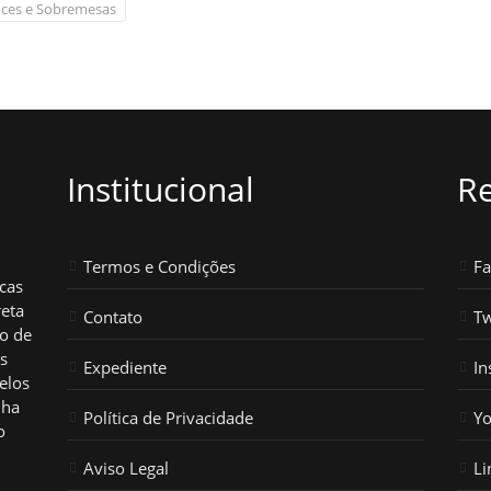
ces e Sobremesas
Institucional
Re
Termos e Condições
F
icas
reta
Contato
Tw
ho de
os
Expediente
In
elos
nha
Política de Privacidade
Y
o
Aviso Legal
Li