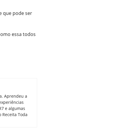
te que pode ser
 como essa todos
ia. Aprendeu a
experiências
 R7 e algumas
o Receita Toda