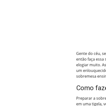
Gente do céu, se
então faça essa 
elogiar muito. A
um enlouquecido
sobremesa ensin
Como faz
Preparar a sobr
em uma tigela, v