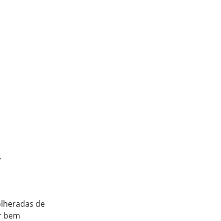
.
olheradas de
ar bem