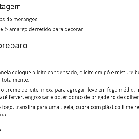
ntagem
jas de morangos
e ½ amargo derretido para decorar
preparo
ela coloque o leite condensado, o leite em pó e misture 
r totalmente.
 o creme de leite, mexa para agregar, leve em fogo médio,
até ferver, engrossar e obter ponto de brigadeiro de colher
o fogo, transfira para uma tigela, cubra com plástico filme 
riar.
e