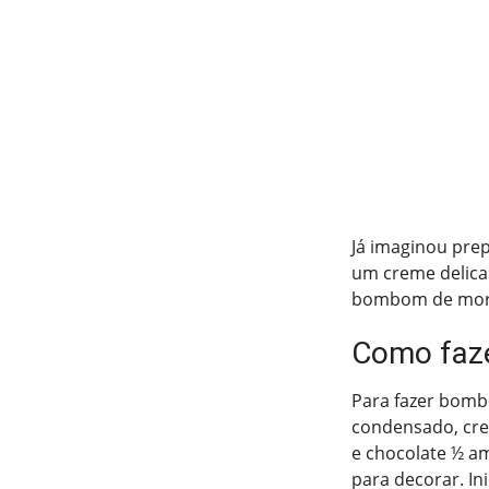
Já imaginou pre
um creme delica
bombom de moran
Como faz
Para fazer bombo
condensado, crem
e chocolate ½ a
para decorar. I