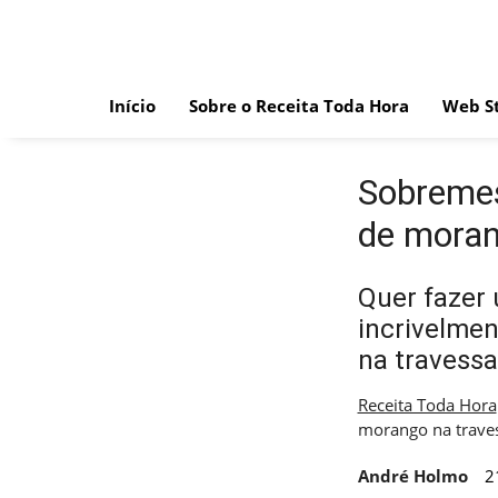
Skip
to
content
Início
Sobre o Receita Toda Hora
Web St
Sobremes
de moran
Quer fazer 
incrivelmen
na travessa 
Receita Toda Hora
morango na trave
André Holmo
2