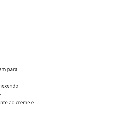
bem para
 mexendo
.
rente ao creme e