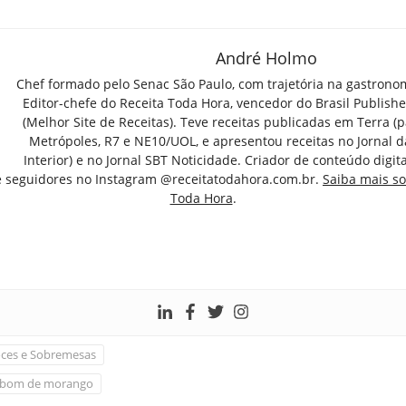
André Holmo
Chef formado pelo Senac São Paulo, com trajetória na gastrono
Editor-chefe do Receita Toda Hora, vencedor do Brasil Publish
(Melhor Site de Receitas). Teve receitas publicadas em Terra (par
Metrópoles, R7 e NE10/UOL, e apresentou receitas no Jornal d
Interior) e no Jornal SBT Noticidade. Criador de conteúdo digi
e seguidores no Instagram @receitatodahora.com.br.
Saiba mais so
Toda Hora
.
ces e Sobremesas
bom de morango