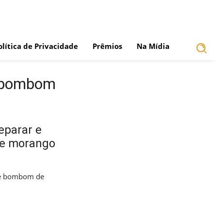
olítica de Privacidade
Prêmios
Na Mídia
e bombom
eparar e
 de morango
de bombom de