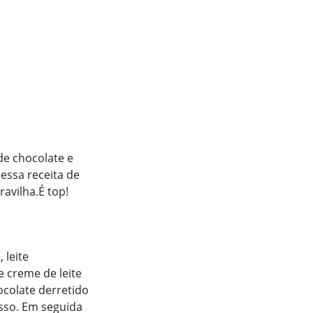
e chocolate e
essa receita de
avilha.É top!
 leite
e creme de leite
colate derretido
sso. Em seguida