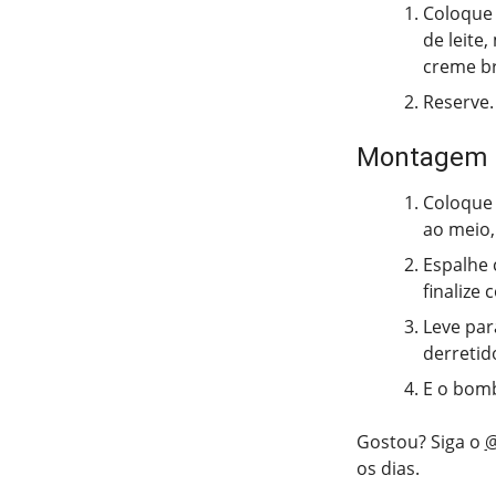
Coloque 
de leite
creme br
Reserve.
Montagem
Coloque 
ao meio,
Espalhe 
finalize
Leve par
derretid
E o bomb
Gostou? Siga o
@
os dias.