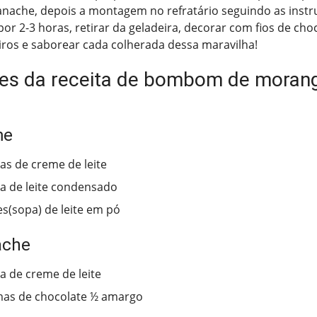
ganache, depois a montagem no refratário seguindo as inst
por 2-3 horas, retirar da geladeira, decorar com fios de cho
ros e saborear cada colherada dessa maravilha!
tes da receita de bombom de moran
me
has de creme de leite
ha de leite condensado
es(sopa) de leite em pó
ache
ha de creme de leite
mas de chocolate ½ amargo