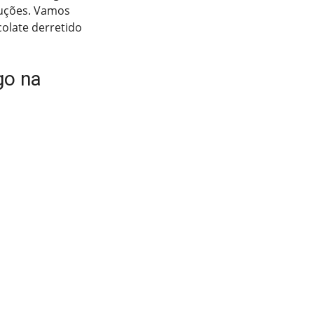
ruções. Vamos
colate derretido
go na