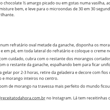
o chocolate ½ amargo picado ou em gotas numa vasilha, a
, misture bem, e leve para o microondas de 30 em 30 segun
ilhante.
num refratário oval metade da ganache, disponha os mor
 e em pé, em toda lateral do refratário e coloque o creme n
com cuidado, cubra com o restante dos morangos cortados
 com o restante da ganache, espalhando bem para ficar unif
a gelar por 2-3 horas, retire da geladeira e decore com fios
o e morango inteiros no centro.
om de morango na travessa mais perfeito do mundo ficou
receitatodahora.com.br
no Instagram. Lá tem receitinhas