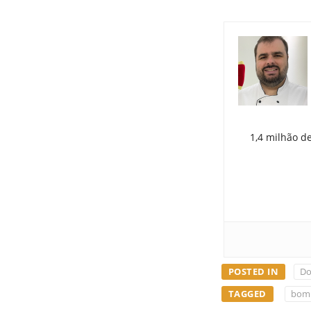
1,4 milhão d
POSTED IN
Do
TAGGED
bom