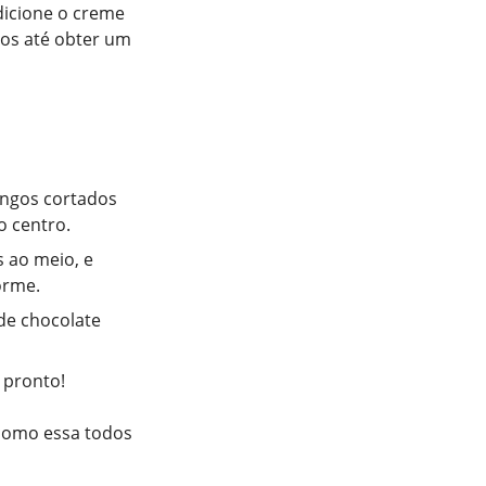
dicione o creme
dos até obter um
angos cortados
o centro.
 ao meio, e
orme.
 de chocolate
 pronto!
 como essa todos