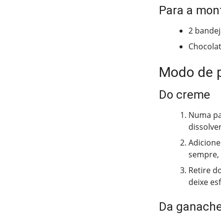
Para a mo
2 bande
Chocolat
Modo de 
Do creme
Numa pan
dissolve
Adicione
sempre, 
Retire d
deixe esf
Da ganach