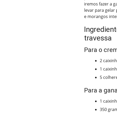
iremos fazer a 
levar para gelar 
e morangos intei
Ingredien
travessa
Para o cre
2 caixin
1 caixin
5 colher
Para a gan
1 caixin
350 gra