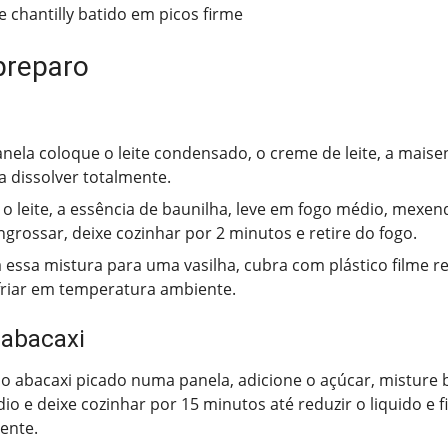
e chantilly batido em picos firme
preparo
ela coloque o leite condensado, o creme de leite, a maise
 dissolver totalmente.
 o leite, a essência de baunilha, leve em fogo médio, mexe
engrossar, deixe cozinhar por 2 minutos e retire do fogo.
a essa mistura para uma vasilha, cubra com plástico filme r
friar em temperatura ambiente.
 abacaxi
o abacaxi picado numa panela, adicione o açúcar, misture 
io e deixe cozinhar por 15 minutos até reduzir o liquido e f
ente.