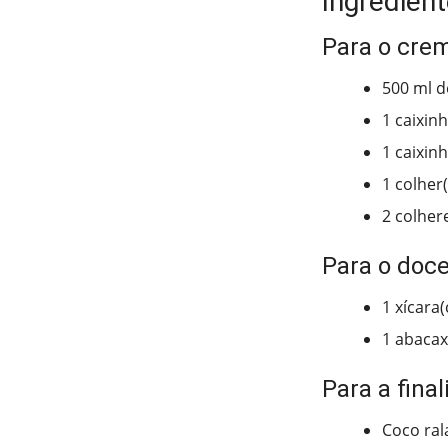
Ingredien
Para o cre
500 ml de
1 caixin
1 caixin
1 colher
2 colher
Para o doce
1 xícara
1 abacax
Para a fina
Coco ral