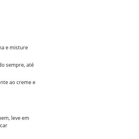
na e misture
ndo sempre, até
ente ao creme e
bem, leve em
icar