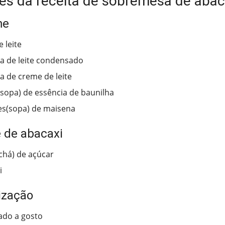
tes da receita de sobremesa de abac
me
 leite
ha de leite condensado
ha de creme de leite
(sopa) de essência de baunilha
es(sopa) de maisena
 de abacaxi
(chá) de açúcar
i
lização
ado a gosto