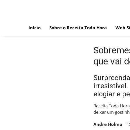
Skip
to
content
Início
Sobre o Receita Toda Hora
Web St
Sobremes
que vai 
Surpreenda 
irresistíve
elogiar e pe
Receita Toda Hora
deixar um gostinh
Andre Holmo
1