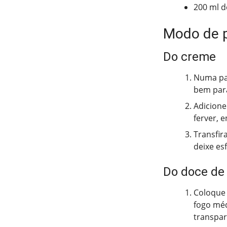
200 ml d
Modo de 
Do creme
Numa pan
bem para
Adicione
ferver, 
Transfir
deixe es
Do doce de
Coloque 
fogo méd
transpar