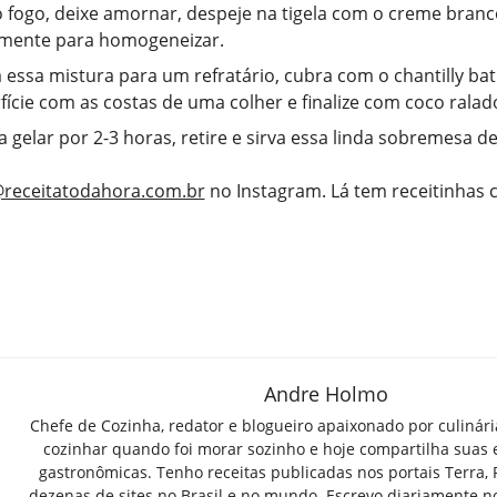
o fogo, deixe amornar, despeje na tigela com o creme branc
amente para homogeneizar.
a essa mistura para um refratário, cubra com o chantilly bat
fície com as costas de uma colher e finalize com coco ralad
a gelar por 2-3 horas, retire e sirva essa linda sobremesa de
receitatodahora.com.br
no Instagram. Lá tem receitinhas
Andre Holmo
Chefe de Cozinha, redator e blogueiro apaixonado por culinár
cozinhar quando foi morar sozinho e hoje compartilha suas 
gastronômicas. Tenho receitas publicadas nos portais Terra,
dezenas de sites no Brasil e no mundo. Escrevo diariamente n