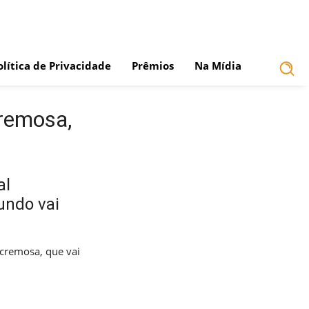
olítica de Privacidade
Prêmios
Na Mídia
remosa,
al
undo vai
cremosa, que vai