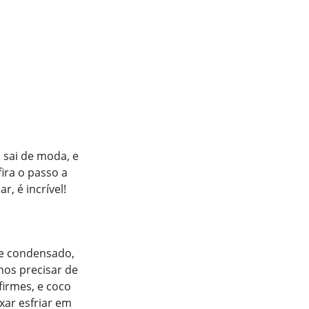
 sai de moda, e
fira o passo a
r, é incrível!
ite condensado,
mos precisar de
 firmes, e coco
xar esfriar em