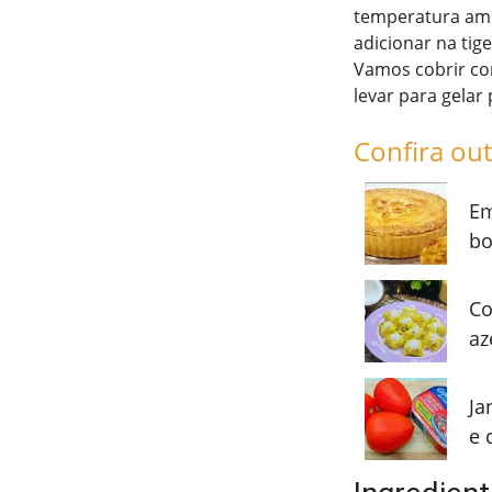
temperatura amb
adicionar na tig
Vamos cobrir com
levar para gelar p
Confira out
Em
bo
Co
az
Ja
e 