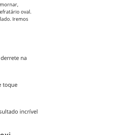
amornar,
fratário oval.
alado. Iremos
derrete na
e toque
sultado incrível