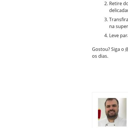
Retire d
delicad
Transfir
na super
Leve par
Gostou? Siga o
@
os dias.