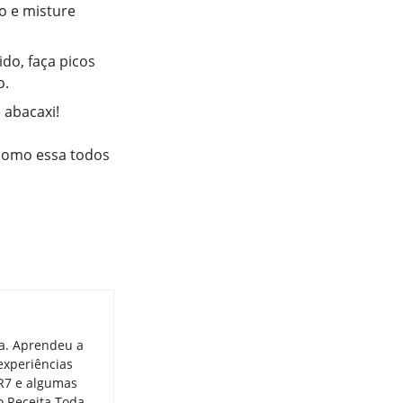
o e misture
ido, faça picos
o.
 abacaxi!
 como essa todos
ia. Aprendeu a
experiências
 R7 e algumas
o Receita Toda