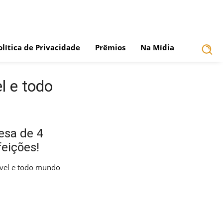
olítica de Privacidade
Prêmios
Na Mídia
l e todo
esa de 4
feições!
ível e todo mundo