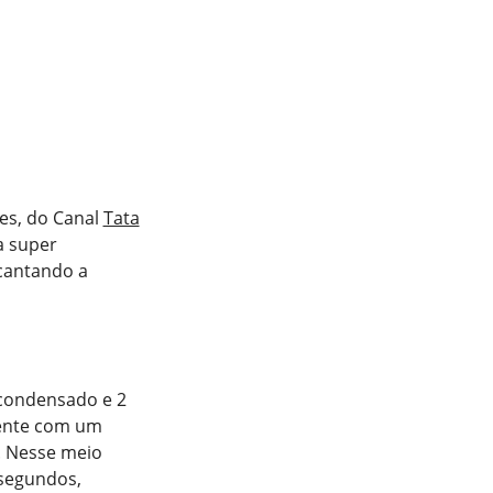
es, do Canal
Tata
a super
ncantando a
 condensado e 2
mente com um
. Nesse meio
 segundos,