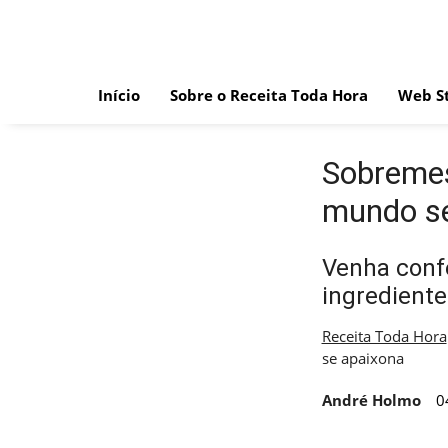
Skip
to
content
Início
Sobre o Receita Toda Hora
Web St
Sobremesa
mundo se
Venha conf
ingrediente
Receita Toda Hora
se apaixona
André Holmo
0