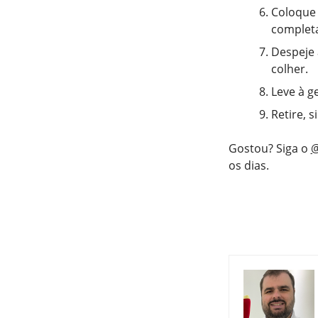
Coloque 
completa
Despeje
colher.
Leve à g
Retire, s
Gostou? Siga o
@
os dias.