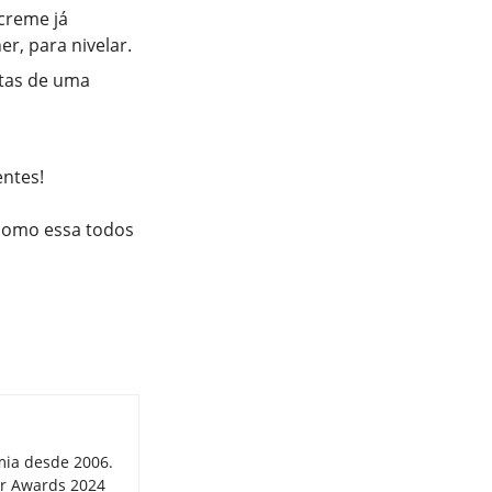
creme já
r, para nivelar.
tas de uma
entes!
 como essa todos
mia desde 2006.
er Awards 2024