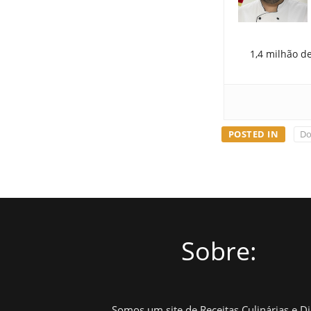
1,4 milhão d
POSTED IN
Do
Sobre:
Somos um site de Receitas Culinárias e D