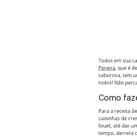
Todos em sua ca
Pereira
, que é d
saborosa, tem um
todos! Não perca
Como faze
Para a receita d
caixinhas de cr
fouet, até dar u
tempo, derreta 