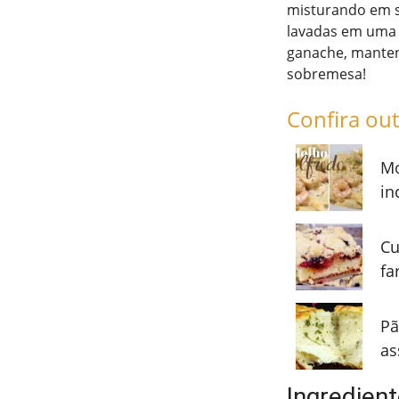
misturando em se
lavadas em uma 
ganache, mantend
sobremesa!
Confira out
Mo
in
Cu
fa
Pã
as
Ingredien