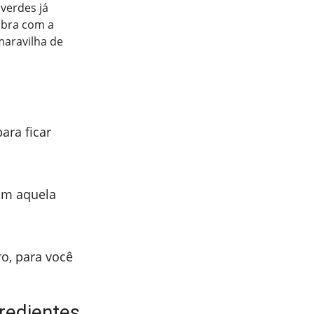
verdes já
ubra com a
maravilha de
ara ficar
om aquela
o, para você
redientes