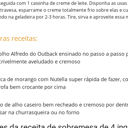
guida com 1 caixinha de creme de leite. Disponha as uvas 
travesa, esparrame o creme totalmente frio sobre elas e c
o na geladeira por 2-3 horas. Tire, sirva e aproveite essa 
ras receitas:
lho Alfredo do Outback ensinado no passo a passo p
crivelmente aveludado e cremoso
ca de morango com Nutella super rápida de fazer, c
rofa bem crocante por cima
o de alho caseiro bem recheado e cremoso por dentr
sar na churrasqueira ou no forno
tes da receita de sobremesa de 4 ing