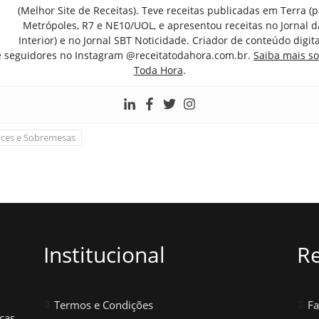
(Melhor Site de Receitas). Teve receitas publicadas em Terra (par
Metrópoles, R7 e NE10/UOL, e apresentou receitas no Jornal d
Interior) e no Jornal SBT Noticidade. Criador de conteúdo digi
e seguidores no Instagram @receitatodahora.com.br.
Saiba mais so
Toda Hora
.
ces e Sobremesas
Institucional
Re
Termos e Condições
F
icas