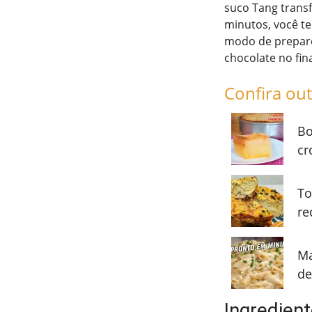
suco Tang trans
minutos, você t
modo de preparo 
chocolate no fin
Confira out
Bo
cr
To
re
Ma
de
Ingredien