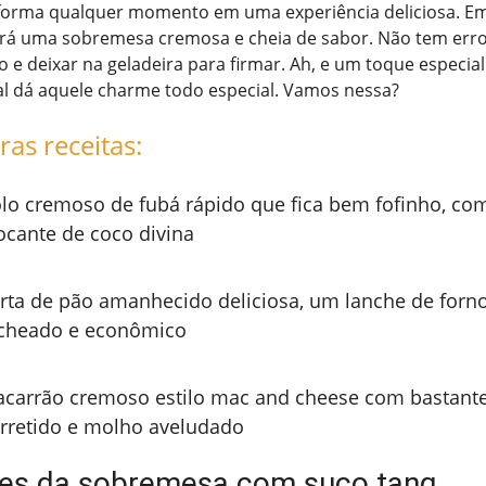
forma qualquer momento em uma experiência deliciosa. E
erá uma sobremesa cremosa e cheia de sabor. Não tem erro,
e deixar na geladeira para firmar. Ah, e um toque especial
al dá aquele charme todo especial. Vamos nessa?
ras receitas:
lo cremoso de fubá rápido que fica bem fofinho, co
ocante de coco divina
rta de pão amanhecido deliciosa, um lanche de forn
cheado e econômico
carrão cremoso estilo mac and cheese com bastante
rretido e molho aveludado
tes da sobremesa com suco tang