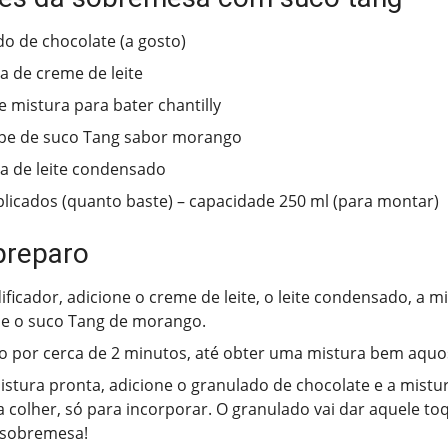
o de chocolate (a gosto)
ha de creme de leite
e mistura para bater chantilly
ope de suco Tang sabor morango
ha de leite condensado
licados (quanto baste) – capacidade 250 ml (para montar)
preparo
dificador, adicione o creme de leite, o leite condensado, a m
y e o suco Tang de morango.
o por cerca de 2 minutos, até obter uma mistura bem aquo
stura pronta, adicione o granulado de chocolate e a mistu
colher, só para incorporar. O granulado vai dar aquele to
 sobremesa!