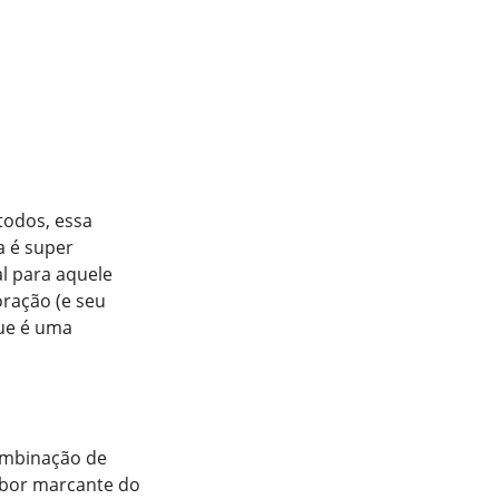
todos, essa
a é super
al para aquele
oração (e seu
ue é uma
ombinação de
sabor marcante do