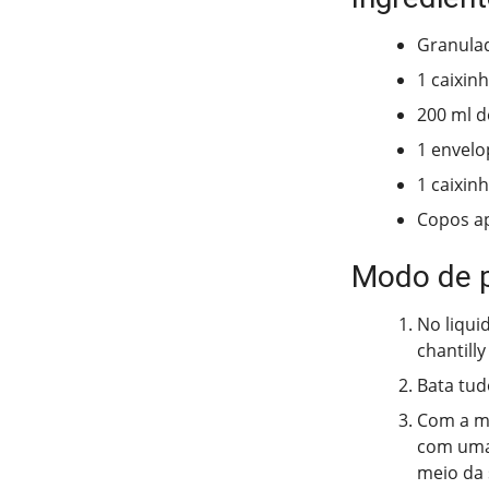
Granulad
1 caixin
200 ml d
1 envel
1 caixin
Copos ap
Modo de 
No liqui
chantill
Bata tud
Com a mi
com uma 
meio da