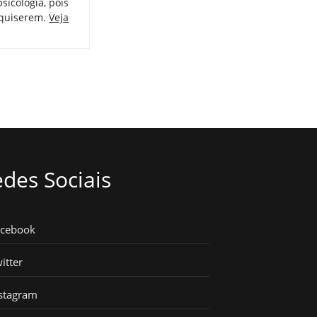
psicologia, pois
 quiserem.
Veja
des Sociais
acebook
itter
stagram