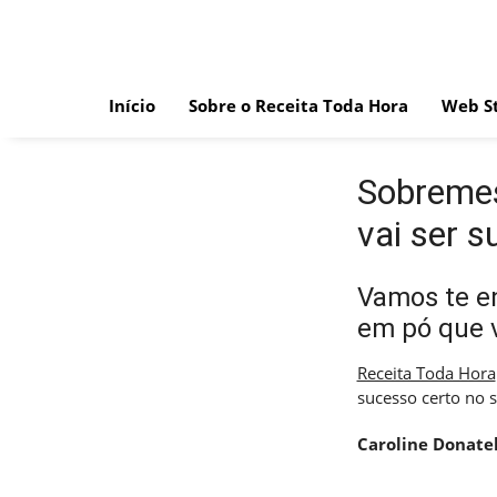
Skip
to
content
Início
Sobre o Receita Toda Hora
Web St
Sobremes
vai ser s
Vamos te e
em pó que v
Receita Toda Hora
sucesso certo no s
Caroline Donatel