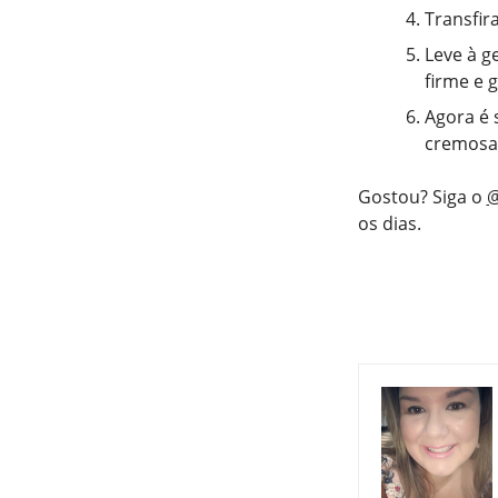
Transfir
Leve à g
firme e 
Agora é 
cremosa 
Gostou? Siga o
@
os dias.