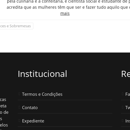
pela culinária e a confeitaria, é cientista social e estudante de 
acredita que as mulheres têm que ser e fazer tudo aquilo que
mais
ces e Sobremesas
Institucional
Re
Termos e Condições
F
icas
reta
Contato
Tw
ho de
os
Expediente
In
elos