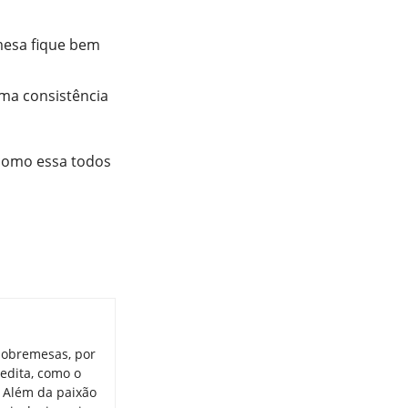
mesa fique bem
uma consistência
 como essa todos
sobremesas, por
redita, como o
. Além da paixão