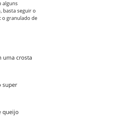
m alguns
 basta seguir o
: o granulado de
m uma crosta
o super
 queijo