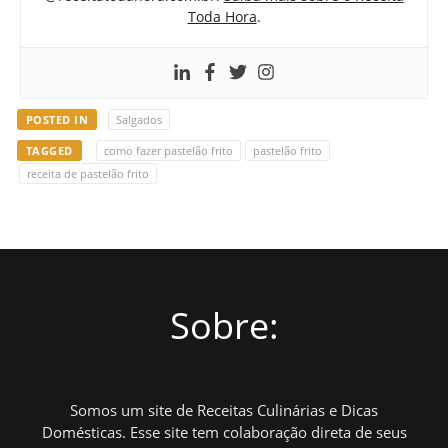
Toda Hora
.
POSTED IN
Salgados
TAGGED
como fazer pastelão frito
pastelão frito
receita de pastelão frito
Sobre:
Somos um site de Receitas Culinárias e Dicas
Domésticas. Esse site tem colaboração direta de seus