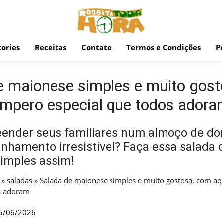
ories
Receitas
Contato
Termos e Condições
P
e maionese simples e muito gos
empero especial que todos ador
eender seus familiares num almoço de d
hamento irresistível? Faça essa salada 
imples assim!
»
saladas
»
Salada de maionese simples e muito gostosa, com a
s adoram
5/06/2026