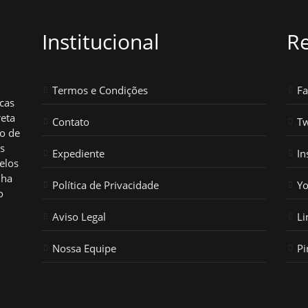
Institucional
Re
Termos e Condições
F
icas
reta
Contato
Tw
ho de
os
Expediente
In
elos
nha
Política de Privacidade
Y
o
Aviso Legal
Li
Nossa Equipe
Pi