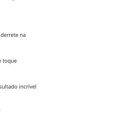
derrete na
e toque
sultado incrível
e