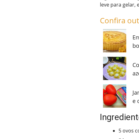
leve para gelar,
Confira out
Em
bo
Co
az
Ja
e 
Ingredien
5 ovos c