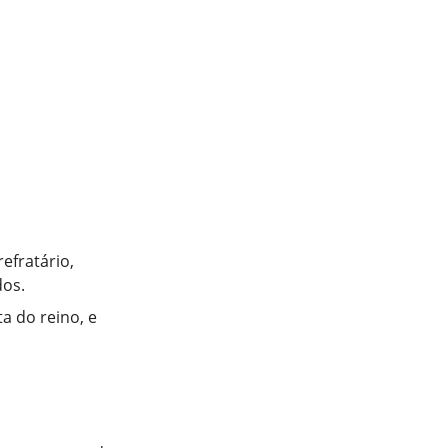
efratário,
dos.
a do reino, e