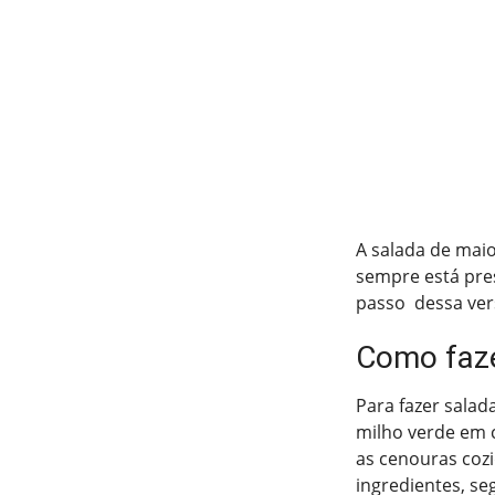
A salada de maio
sempre está pres
passo dessa ve
Como faze
Para fazer salad
milho verde em c
as cenouras cozi
ingredientes, s