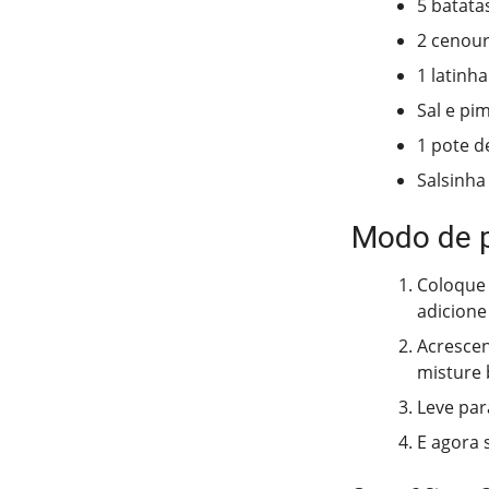
5 batata
2 cenour
1 latinh
Sal e pi
1 pote d
Salsinha
Modo de 
Coloque 
adicione
Acrescen
misture
Leve par
E agora 