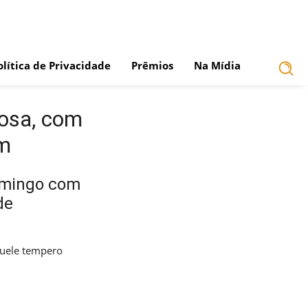
olítica de Privacidade
Prêmios
Na Mídia
tosa, com
am
omingo com
de
quele tempero