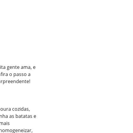
ita gente ama, e
fira o passo a
surpreendente!
oura cozidas,
nha as batatas e
emais
 homogeneizar,