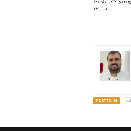
Gostou? Siga o
@
os dias.
POSTED IN
sa