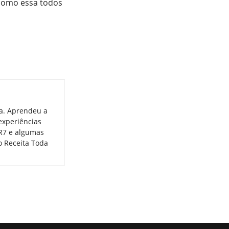
 como essa todos
ia. Aprendeu a
experiências
 R7 e algumas
o Receita Toda