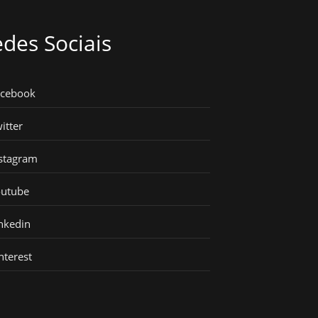
des Sociais
acebook
itter
stagram
outube
nkedin
nterest