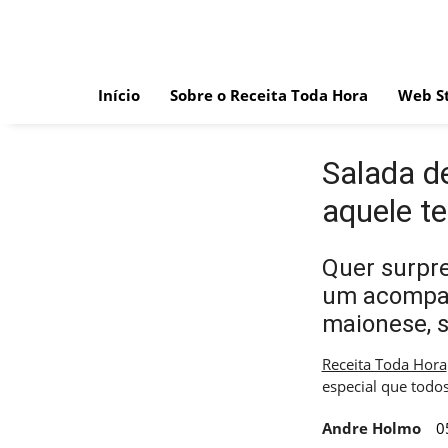
Skip
to
content
Início
Sobre o Receita Toda Hora
Web St
Salada d
aquele t
Quer surpr
um acompan
maionese, s
Receita Toda Hora
especial que todo
Andre Holmo
0