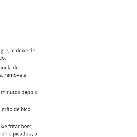
gre, e deixe de
do.
anela de
a, remova a
5 minutos depois
o grão de bico
xe fritar bem,
elho picados , a