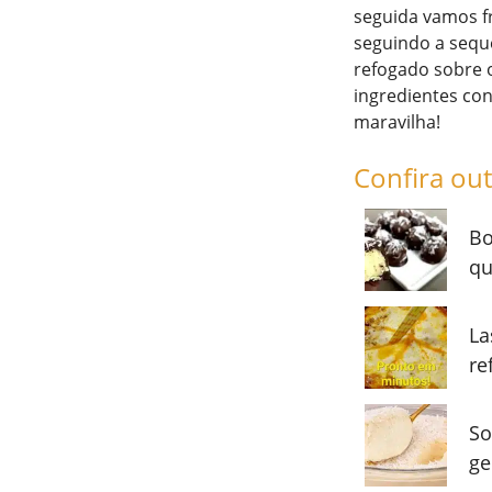
seguida vamos fr
seguindo a sequê
refogado sobre o
ingredientes con
maravilha!
Confira out
Bo
qu
La
re
So
ge