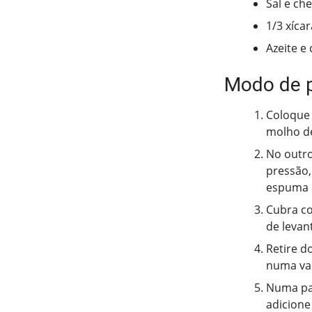
Sal e ch
1/3 xíca
Azeite e
Modo de 
Coloque 
molho de
No outro
pressão,
espuma q
Cubra co
de levan
Retire d
numa vas
Numa pan
adicione