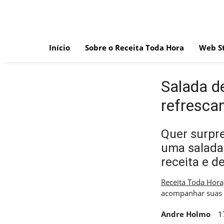
Skip
to
content
Início
Sobre o Receita Toda Hora
Web St
Salada d
refresca
Quer surpr
uma salada 
receita e d
Receita Toda Hora
acompanhar suas 
Andre Holmo
1