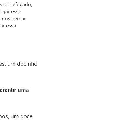
s do refogado,
pejar esse
nar os demais
ear essa
es, um docinho
garantir uma
hos, um doce