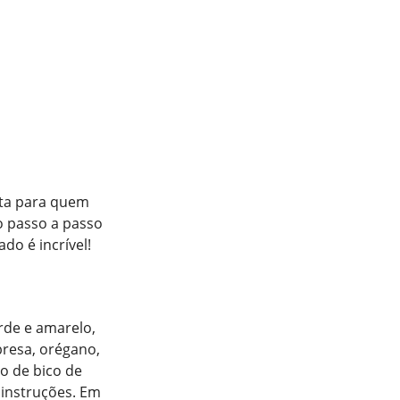
eita para quem
o passo a passo
ado é incrível!
rde e amarelo,
bresa, orégano,
ão de bico de
 instruções. Em