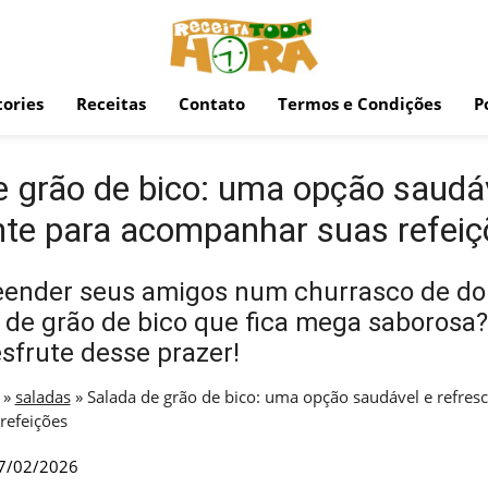
ories
Receitas
Contato
Termos e Condições
P
e grão de bico: uma opção saudá
nte para acompanhar suas refeiç
eender seus amigos num churrasco de d
de grão de bico que fica mega saborosa?
esfrute desse prazer!
»
saladas
»
Salada de grão de bico: uma opção saudável e refres
refeições
7/02/2026