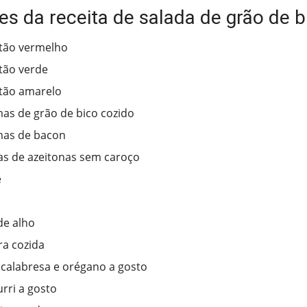
es da receita de salada de grão de b
tão vermelho
tão verde
tão amarelo
as de grão de bico cozido
mas de bacon
s de azeitonas sem caroço
e
de alho
a cozida
calabresa e orégano a gosto
rri a gosto