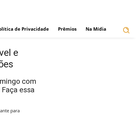
olítica de Privacidade
Prêmios
Na Mídia
vel e
ões
omingo com
 Faça essa
cante para