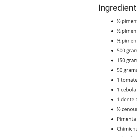
Ingredient
½ pimen
½ pimen
½ pimen
500 gram
150 gra
50 grama
1 tomat
1 cebola
1 dente 
½ cenour
Pimenta 
Chimichu