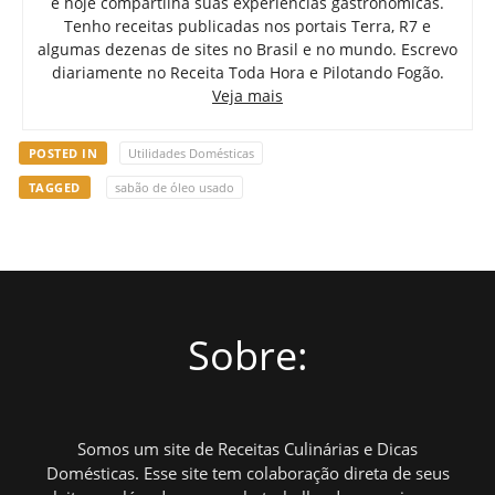
e hoje compartilha suas experiências gastronômicas.
Tenho receitas publicadas nos portais Terra, R7 e
algumas dezenas de sites no Brasil e no mundo. Escrevo
diariamente no Receita Toda Hora e Pilotando Fogão.
Veja mais
POSTED IN
Utilidades Domésticas
TAGGED
sabão de óleo usado
Sobre:
Somos um site de Receitas Culinárias e Dicas
Domésticas. Esse site tem colaboração direta de seus