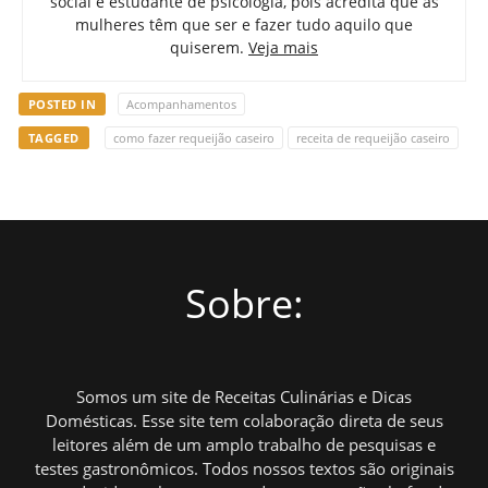
social e estudante de psicologia, pois acredita que as
mulheres têm que ser e fazer tudo aquilo que
quiserem.
Veja mais
POSTED IN
Acompanhamentos
TAGGED
como fazer requeijão caseiro
receita de requeijão caseiro
Sobre:
Somos um site de Receitas Culinárias e Dicas
Domésticas. Esse site tem colaboração direta de seus
leitores além de um amplo trabalho de pesquisas e
testes gastronômicos. Todos nossos textos são originais