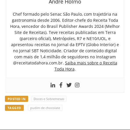
André Holmo
Chef formado pelo Senac São Paulo, com trajetória na
gastronomia desde 2006. Editor-chefe do Receita Toda
Hora, vencedor do Brasil Publisher Awards 2024 (Melhor
Site de Receitas). Teve receitas publicadas em Terra
(parceiro oficial), Metrópoles, R7 e NE10/UOL, e
apresentou receitas no Jornal da EPTV (Globo Interior) e
no Jornal SBT Noticidade. Criador de conteúdo digital
com mais de 1,4 milhão de seguidores no Instagram
@receitatodahora.com.br.
Saiba mais sobre o Receita
Toda Hora
.
POSTED IN
Doces e Sobremesas
TAGGED
pudim de chocolate