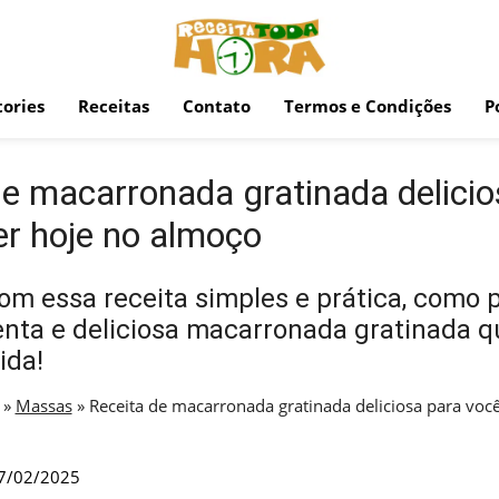
ories
Receitas
Contato
Termos e Condições
P
de macarronada gratinada delicio
er hoje no almoço
m essa receita simples e prática, como 
nta e deliciosa macarronada gratinada q
ida!
»
Massas
»
Receita de macarronada gratinada deliciosa para você
7/02/2025