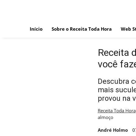
Skip
to
content
Início
Sobre o Receita Toda Hora
Web St
Receita 
você faz
Descubra co
mais sucule
provou na v
Receita Toda Hora
almoço
André Holmo
0