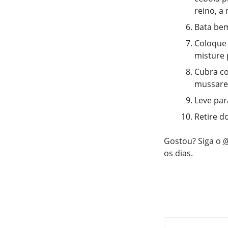
reino, a
Bata bem
Coloque 
misture
Cubra co
mussarel
Leve par
Retire d
Gostou? Siga o
@
os dias.