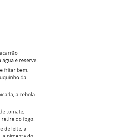
macarrão
a água e reserve.
 fritar bem.
ouquinho da
icada, a cebola
 de tomate,
retire do fogo.
 de leite, a
a, a pimenta do