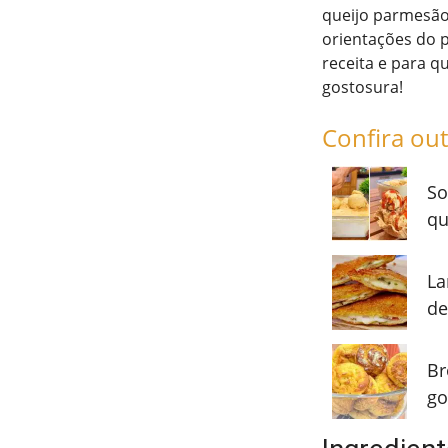
queijo parmesão 
orientações do p
receita e para q
gostosura!
Confira out
So
qu
La
de
Br
go