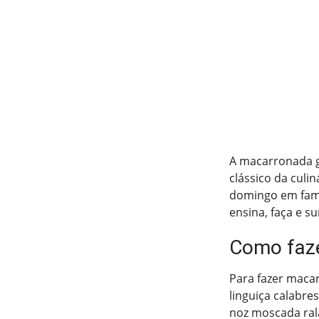
A macarronada g
clássico da culi
domingo em famí
ensina, faça e s
Como faze
Para fazer macar
linguiça calabre
noz moscada ral