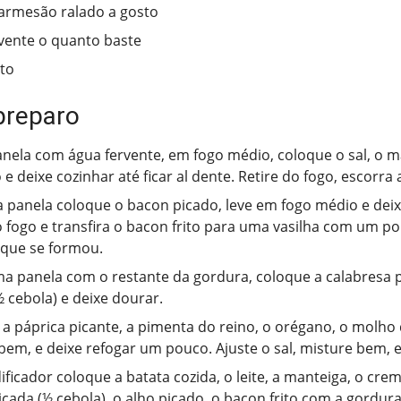
armesão ralado a gosto
vente o quanto baste
sto
preparo
ela com água fervente, em fogo médio, coloque o sal, o 
e deixe cozinhar até ficar al dente. Retire do fogo, escorra 
 panela coloque o bacon picado, leve em fogo médio e deixe
o fogo e transfira o bacon frito para uma vasilha com um p
que se formou.
 panela com o restante da gordura, coloque a calabresa p
½ cebola) e deixe dourar.
 a páprica picante, a pimenta do reino, o orégano, o molho
bem, e deixe refogar um pouco. Ajuste o sal, misture bem, e 
ificador coloque a batata cozida, o leite, a manteiga, o creme
icada (½ cebola), o alho picado, o bacon frito com a gordur