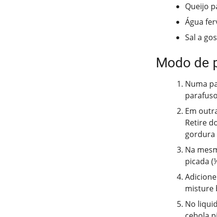
Queijo p
Água fer
Sal a go
Modo de 
Numa pan
parafuso 
Em outra
Retire d
gordura 
Na mesma
picada (
Adicione
misture 
No liquid
cebola p