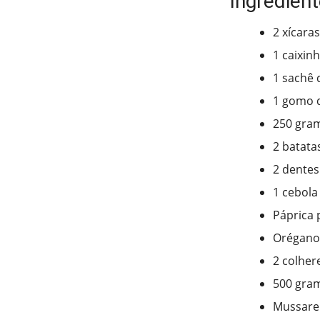
Ingredien
2 xícaras
1 caixin
1 sachê
1 gomo d
250 gra
2 batata
2 dentes
1 cebola
Páprica 
Orégano 
2 colher
500 gram
Mussare