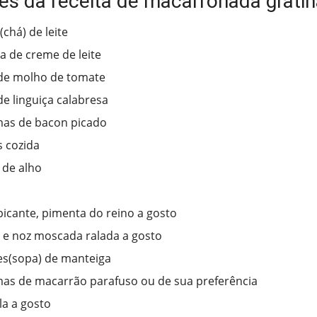
tes da receita de macarronada grati
(chá) de leite
ha de creme de leite
 de molho de tomate
e linguiça calabresa
mas de bacon picado
s cozida
 de alho
picante, pimenta do reino a gosto
e noz moscada ralada a gosto
es(sopa) de manteiga
as de macarrão parafuso ou de sua preferência
la a gosto