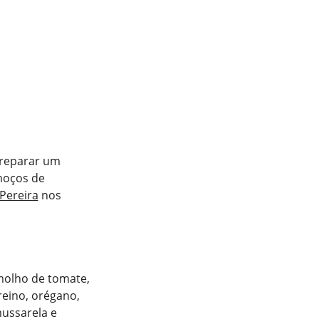
preparar um
moços de
 Pereira
nos
 molho de tomate,
reino, orégano,
ussarela e