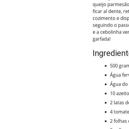
queijo parmesão 
ficar al dente, 
cozimento e dis
seguindo o passo
e a cebolinha ve
garfada!
Ingredien
500 gra
Água fer
Água do
10 azeit
2 latas 
4 tomat
2 folhas