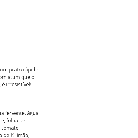
 um prato rápido
 com atum que o
 irresistível!
a fervente, água
e, folha de
e tomate,
o de ½ limão,