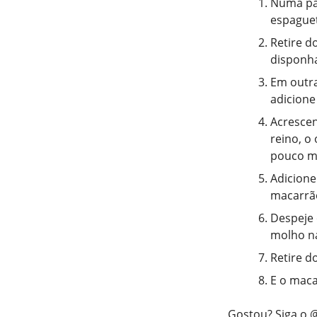
Numa pan
espaguete
Retire d
disponha
Em outra
adicione 
Acrescen
reino, o
pouco m
Adicione
macarrão
Despeje 
molho na
Retire d
E o maca
Gostou? Siga o
@