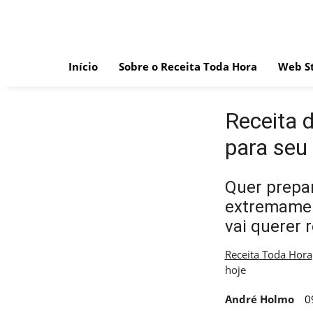
Skip
to
content
Início
Sobre o Receita Toda Hora
Web St
Receita 
para seu
Quer prepar
extremamen
vai querer r
Receita Toda Hora
hoje
André Holmo
0