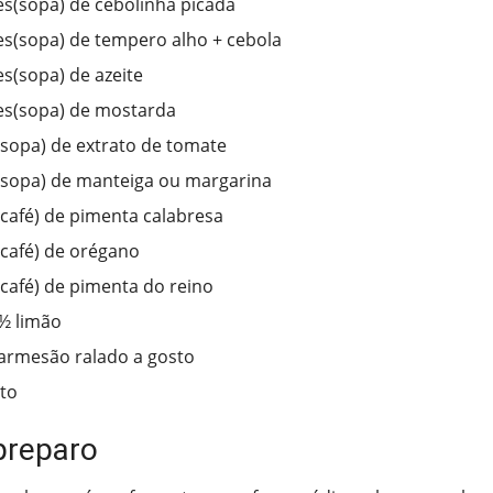
es(sopa) de cebolinha picada
es(sopa) de tempero alho + cebola
es(sopa) de azeite
es(sopa) de mostarda
(sopa) de extrato de tomate
(sopa) de manteiga ou margarina
(café) de pimenta calabresa
(café) de orégano
(café) de pimenta do reino
½ limão
armesão ralado a gosto
sto
preparo