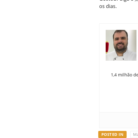
os dias.
1,4 milhão d
POSTED IN
Ma