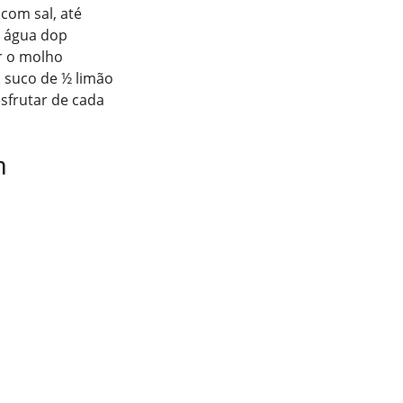
com sal, até
a água dop
r o molho
 suco de ½ limão
esfrutar de cada
m