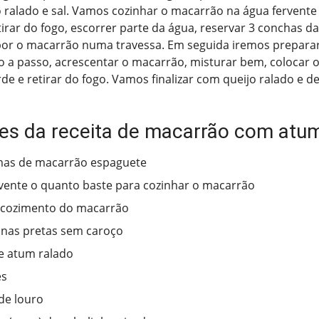
ralado e sal. Vamos cozinhar o macarrão na água fervente 
retirar do fogo, escorrer parte da água, reservar 3 conchas d
por o macarrão numa travessa. Em seguida iremos prepara
 a passo, acrescentar o macarrão, misturar bem, colocar o
rde e retirar do fogo. Vamos finalizar com queijo ralado e d
tes da receita de macarrão com atu
mas de macarrão espaguete
vente o quanto baste para cozinhar o macarrão
 cozimento do macarrão
onas pretas sem caroço
de atum ralado
es
 de louro