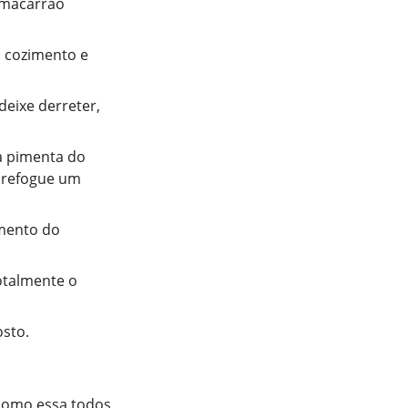
 macarrão
o cozimento e
deixe derreter,
 a pimenta do
e refogue um
imento do
otalmente o
osto.
 como essa todos