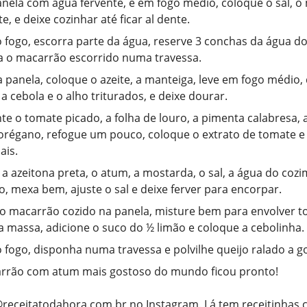
ela com água fervente, e em fogo médio, coloque o sal, o
, e deixe cozinhar até ficar al dente.
o fogo, escorra parte da água, reserve 3 conchas da água d
 o macarrão escorrido numa travessa.
 panela, coloque o azeite, a manteiga, leve em fogo médio, 
a cebola e o alho triturados, e deixe dourar.
te o tomate picado, a folha de louro, a pimenta calabresa,
 orégano, refogue um pouco, coloque o extrato de tomate 
ais.
 a azeitona preta, o atum, a mostarda, o sal, a água do coz
, mexa bem, ajuste o sal e deixe ferver para encorpar.
o macarrão cozido na panela, misture bem para envolver t
 massa, adicione o suco do ½ limão e coloque a cebolinha.
o fogo, disponha numa travessa e polvilhe queijo ralado a g
rrão com atum mais gostoso do mundo ficou pronto!
receitatodahora.com.br
no Instagram. Lá tem receitinhas