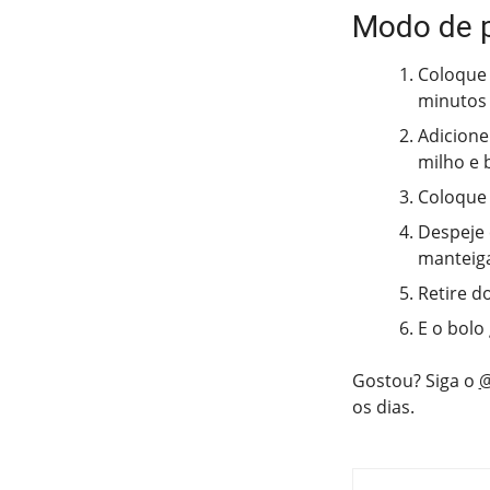
Modo de 
Coloque n
minutos
Adicione
milho e 
Coloque 
Despeje 
manteiga
Retire d
E o bolo
Gostou? Siga o
@
os dias.