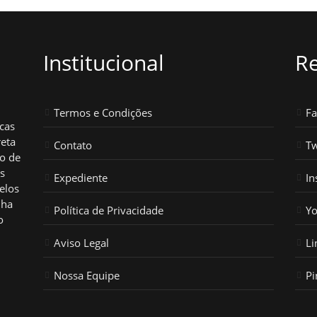
Institucional
Re
Termos e Condições
F
icas
reta
Contato
Tw
ho de
os
Expediente
In
elos
nha
Política de Privacidade
Y
o
Aviso Legal
Li
Nossa Equipe
Pi