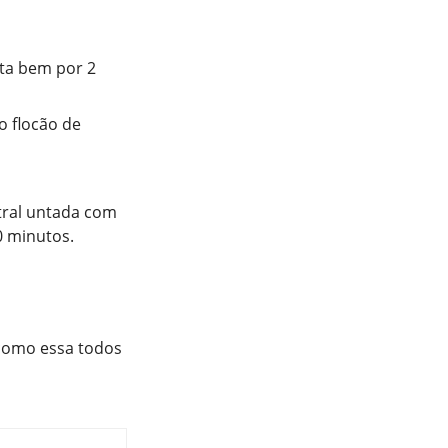
bata bem por 2
o flocão de
tral untada com
0 minutos.
 como essa todos