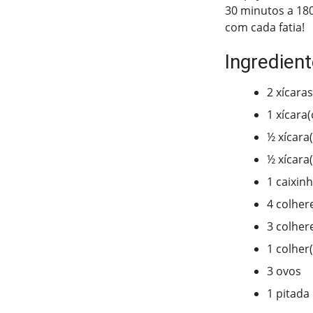
30 minutos a 180
com cada fatia!
Ingredient
2 xícara
1 xícara
½ xícara(
½ xícara
1 caixin
4 colher
3 colher
1 colher
3 ovos
1 pitada 