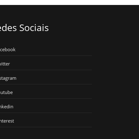
des Sociais
acebook
itter
stagram
outube
nkedin
nterest