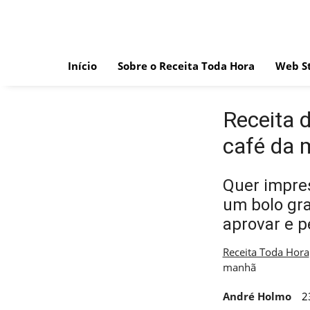
Skip
to
content
Início
Sobre o Receita Toda Hora
Web St
Receita d
café da
Quer impre
um bolo gra
aprovar e pe
Receita Toda Hora
manhã
André Holmo
2