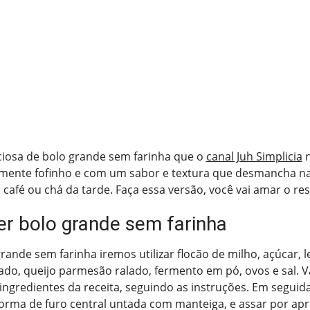
iciosa de bolo grande sem farinha que o
canal Juh Simplicia
n
amente fofinho e com um sabor e textura que desmancha na
 café ou chá da tarde. Faça essa versão, você vai amar o res
r bolo grande sem farinha
rande sem farinha iremos utilizar flocão de milho, açúcar, l
alado, queijo parmesão ralado, fermento em pó, ovos e sal.
s ingredientes da receita, seguindo as instruções. Em seguid
orma de furo central untada com manteiga, e assar por a