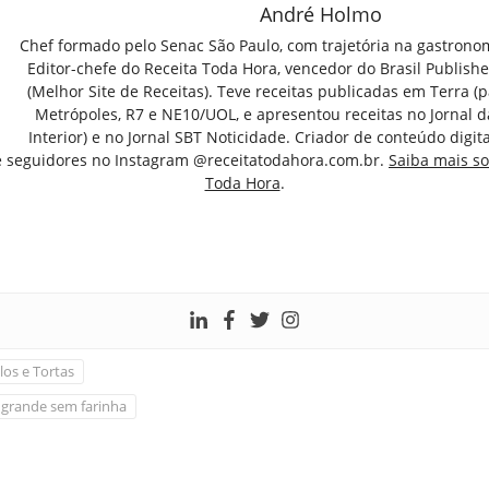
André Holmo
Chef formado pelo Senac São Paulo, com trajetória na gastrono
Editor-chefe do Receita Toda Hora, vencedor do Brasil Publish
(Melhor Site de Receitas). Teve receitas publicadas em Terra (par
Metrópoles, R7 e NE10/UOL, e apresentou receitas no Jornal d
Interior) e no Jornal SBT Noticidade. Criador de conteúdo digi
e seguidores no Instagram @receitatodahora.com.br.
Saiba mais so
Toda Hora
.
los e Tortas
 grande sem farinha