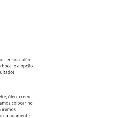
os ensina, além
 boca, é a opção
ultado!
eite, óleo, creme
 Vamos colocar no
a iremos
proximadamente