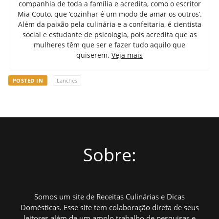
companhia de toda a família e acredita, como o escritor
Mia Couto, que ‘cozinhar é um modo de amar os outros’.
Além da paixão pela culinária e a confeitaria, é cientista
social e estudante de psicologia, pois acredita que as
mulheres têm que ser e fazer tudo aquilo que
quiserem.
Veja mais
POSTED IN
Lanches
Sobre:
Somos um site de Receitas Culinárias e Dicas
Domésticas. Esse site tem colaboração direta de seus
leitores além de um amplo trabalho de pesquisas e