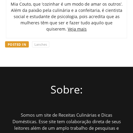
Mia Couto, que ‘cozinhar é um modo de amar os outros’.
Além da paixão pela culinária e a confeitaria, é cientista
social e estudante de psicologia, pois acredita que as
mulheres têm que ser e fazer tudo aquilo que
quiserem.
Veja mais
POSTED IN
Lanches
Sobre:
Somos um site de Receitas Culinárias e Dicas
Domésticas. Esse site tem colaboração direta de seus
leitores além de um amplo trabalho de pesquisas e