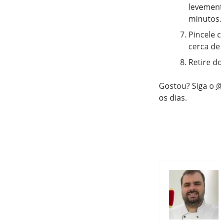
levement
minutos
Pincele 
cerca de
Retire d
Gostou? Siga o
@
os dias.