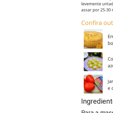
levemente untada
assar por 25-30 m
Confira out
Em
bo
Co
az
Ja
e 
Ingredien
Para a mas