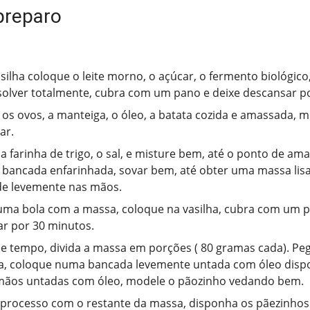
preparo
ilha coloque o leite morno, o açúcar, o fermento biológic
solver totalmente, cubra com um pano e deixe descansar p
 os ovos, a manteiga, o óleo, a batata cozida e amassada, 
ar.
a farinha de trigo, o sal, e misture bem, até o ponto de am
bancada enfarinhada, sovar bem, até obter uma massa li
de levemente nas mãos.
ma bola com a massa, coloque na vasilha, cubra com um p
r por 30 minutos.
e tempo, divida a massa em porções ( 80 gramas cada). P
, coloque numa bancada levemente untada com óleo dispo
mãos untadas com óleo, modele o pãozinho vedando bem.
 processo com o restante da massa, disponha os pãezinho