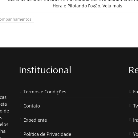
Hora e Pilotando Fogão.
Veja mais
ompanhamentos
Institucional
Re
Termos e Condições
F
icas
reta
Contato
Tw
ho de
os
Expediente
In
elos
nha
Política de Privacidade
Y
o