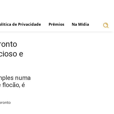
olítica de Privacidade
Prêmios
Na Mídia
ronto
cioso e
imples numa
flocão, é
 pronto