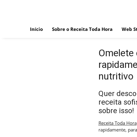
Skip
to
content
Início
Sobre o Receita Toda Hora
Web St
Omelete d
rapidame
nutritivo
Quer desco
receita sof
sobre isso!
Receita Toda Hora
rapidamente, para