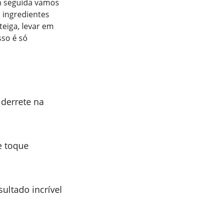
Em seguida vamos
 ingredientes
eiga, levar em
sso é só
derrete na
e toque
sultado incrível