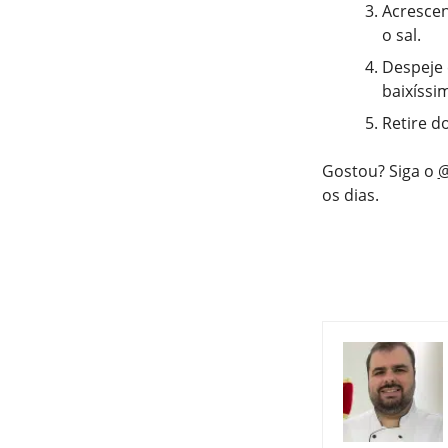
Acrescen
o sal.
Despeje 
baixíssi
Retire d
Gostou? Siga o
@
os dias.