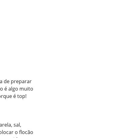
da de preparar
do é algo muito
orque é top!
rela, sal,
olocar o flocão