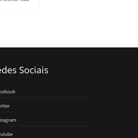
des Sociais
acebook
itter
stagram
outube