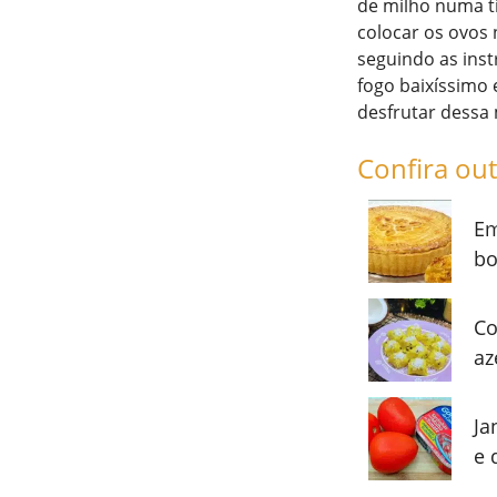
de milho numa ti
colocar os ovos
seguindo as inst
fogo baixíssimo 
desfrutar dessa 
Confira out
Em
bo
Co
az
Ja
e 