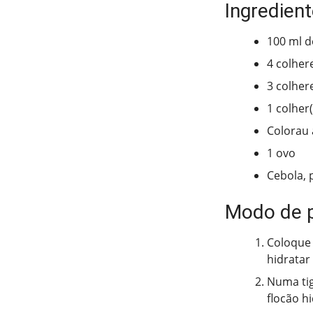
Ingredient
100 ml d
4 colher
3 colher
1 colher(
Colorau 
1 ovo
Cebola, 
Modo de 
Coloque 
hidratar
Numa tig
flocão h