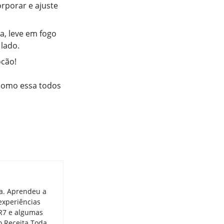
orporar e ajuste
a, leve em fogo
 lado.
ocão!
 como essa todos
ia. Aprendeu a
experiências
 R7 e algumas
o Receita Toda