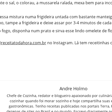
te o sal, o colorau, a mussarela ralada, mexa bem para inc
essa mistura numa frigideira untada com bastante manteig
mo, tampe a frigideira e deixe assar por 3-4 minutos de cada
o fogo, disponha num prato e sirva esse lindo omelete de fl
receitatodahora.com.br
no Instagram. Lá tem receitinhas
Andre Holmo
Chefe de Cozinha, redator e blogueiro apaixonado por culinár
cozinhar quando foi morar sozinho e hoje compartilha suas 
gastronômicas. Tenho receitas publicadas nos portais Terra,
dezenas de sites no Brasil e no mundo. Escrevo diariamente n