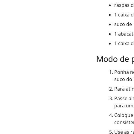
raspas d
1 caixa 
suco de 
1 abaca
1 caixa d
Modo de 
Ponha no
suco do 
Para ati
Passe a 
para um 
Coloque 
consiste
Use as ra