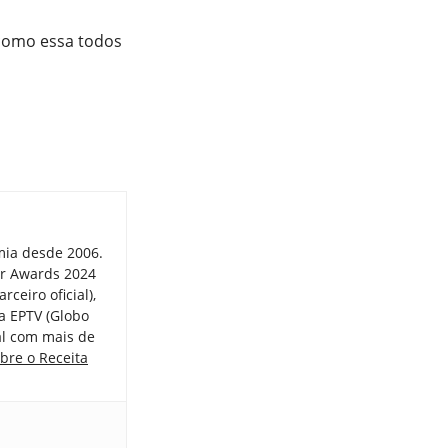
 como essa todos
mia desde 2006.
er Awards 2024
ceiro oficial),
a EPTV (Globo
tal com mais de
bre o Receita