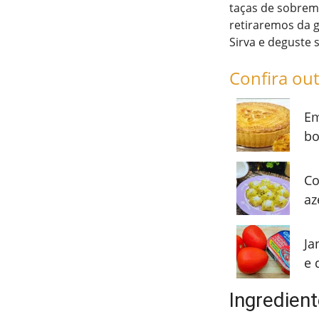
taças de sobrem
retiraremos da g
Sirva e deguste
Confira out
Em
bo
Co
az
Ja
e 
Ingredien