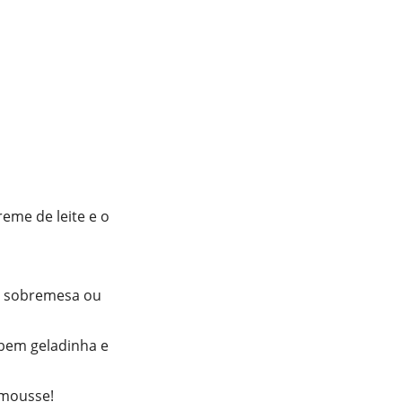
reme de leite e o
de sobremesa ou
bem geladinha e
l mousse!