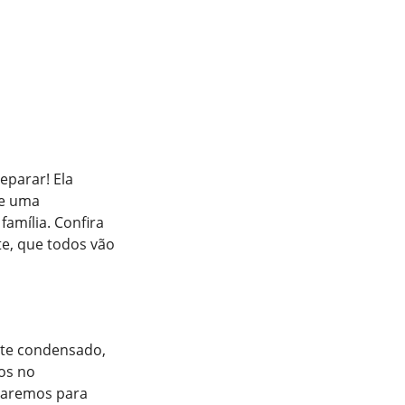
eparar! Ela
 e uma
amília. Confira
te, que todos vão
eite condensado,
os no
ssaremos para