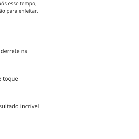
pós esse tempo,
o para enfeitar.
derrete na
e toque
sultado incrível