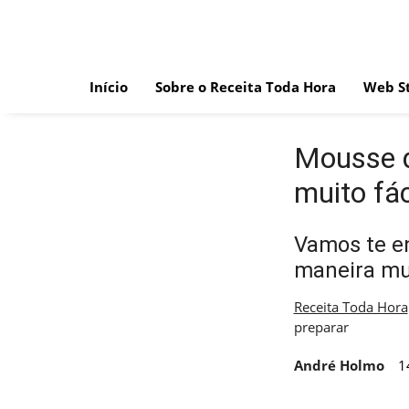
Skip
to
content
Início
Sobre o Receita Toda Hora
Web St
Mousse d
muito fác
Vamos te e
maneira mu
Receita Toda Hora
preparar
André Holmo
1