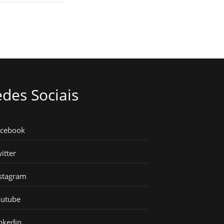
des Sociais
acebook
itter
stagram
outube
nkedin