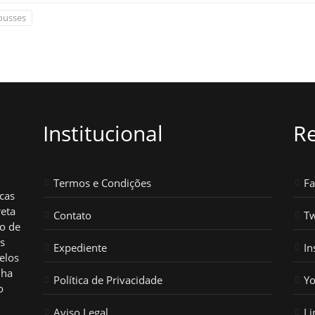
usses
Institucional
Re
Termos e Condições
F
icas
reta
Contato
Tw
ho de
os
Expediente
In
elos
nha
Política de Privacidade
Y
o
Aviso Legal
Li