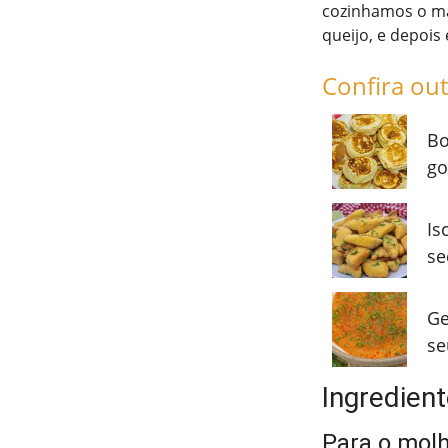
cozinhamos o ma
queijo, e depois 
Confira out
Bo
go
Is
se
Ge
se
Ingredien
Para o mol