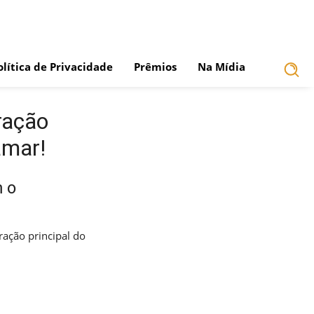
olítica de Privacidade
Prêmios
Na Mídia
ração
amar!
 o
ração principal do