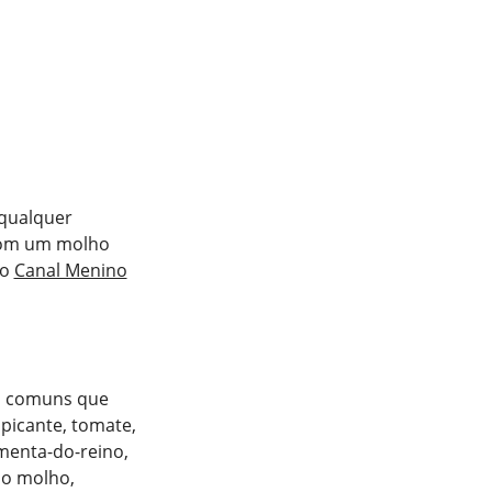
 qualquer
 Com um molho
lo
Canal Menino
es comuns que
picante, tomate,
imenta-do-reino,
 o molho,