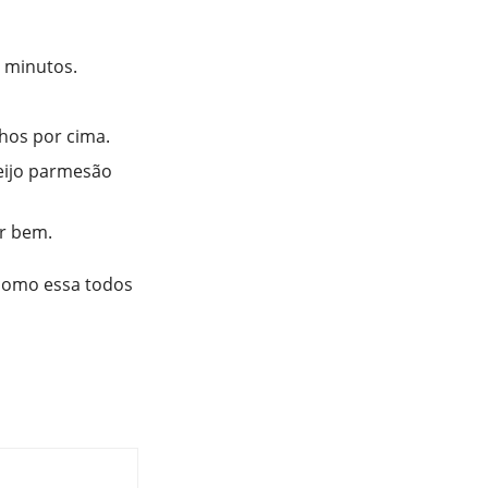
 minutos.
hos por cima.
eijo parmesão
ar bem.
 como essa todos