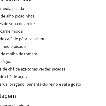
 média picada
 de alho picadinhos
es de sopa de azeite
 carne moída
 de café de páprica picante
e médio picado
 de molho de tomate
e água
ra de chá de azeitonas verdes picadas
 de chá de açúcar
erde, orégano, pimenta-do-reino e sal a gosto
ntagem
 macarrão ninho