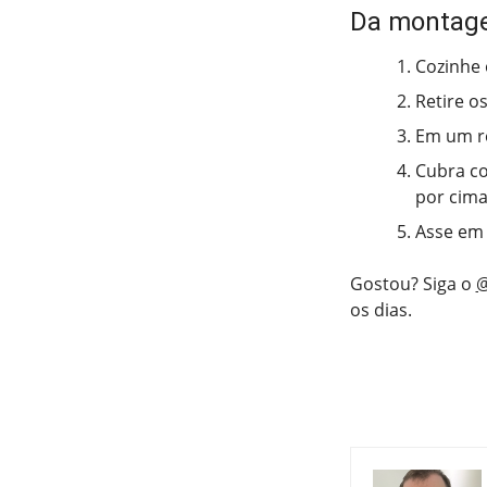
Da montag
Cozinhe 
Retire o
Em um re
Cubra co
por cima
Asse em 
Gostou? Siga o
@
os dias.