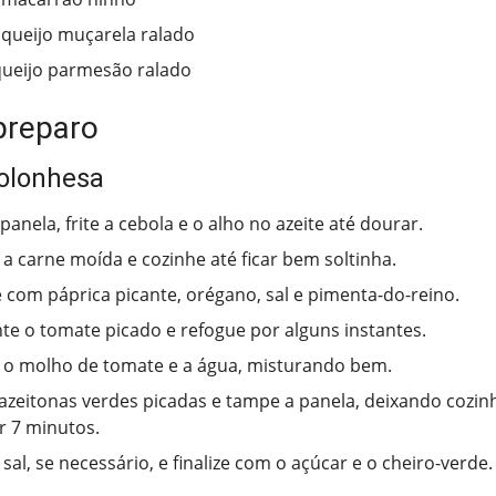
 queijo muçarela ralado
queijo parmesão ralado
preparo
olonhesa
anela, frite a cebola e o alho no azeite até dourar.
 a carne moída e cozinhe até ficar bem soltinha.
com páprica picante, orégano, sal e pimenta-do-reino.
te o tomate picado e refogue por alguns instantes.
 o molho de tomate e a água, misturando bem.
 azeitonas verdes picadas e tampe a panela, deixando cozin
r 7 minutos.
 sal, se necessário, e finalize com o açúcar e o cheiro-verde.