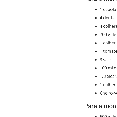
1 cebola
4 dentes
4 colher
700 g de
1 colher
1 tomat
3 sachês
100 ml d
1/2 xíca
1 colher
Cheiro-v
Para a mo
500 g de