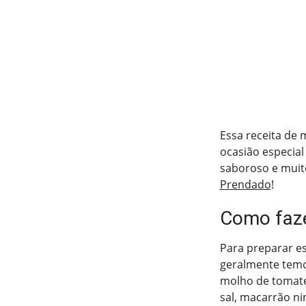
Essa receita de 
ocasião especia
saboroso e muito
Prendado
!
Como faze
Para preparar e
geralmente temos
molho de tomate,
sal, macarrão ni