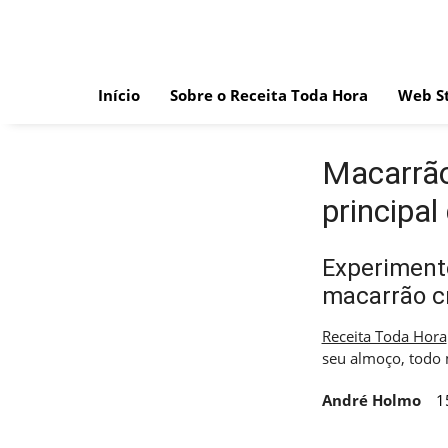
Skip
to
content
Início
Sobre o Receita Toda Hora
Web St
Macarrão
principa
Experimente
macarrão c
Receita Toda Hora
seu almoço, todo
André Holmo
1