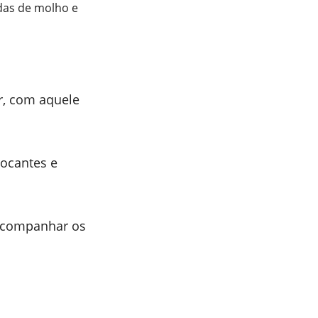
das de molho e
er, com aquele
rocantes e
 acompanhar os