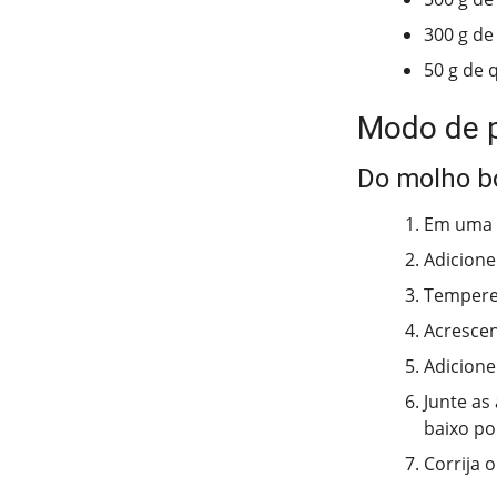
300 g de
50 g de 
Modo de 
Do molho b
Em uma p
Adicione
Tempere 
Acrescen
Adicione
Junte as
baixo po
Corrija o