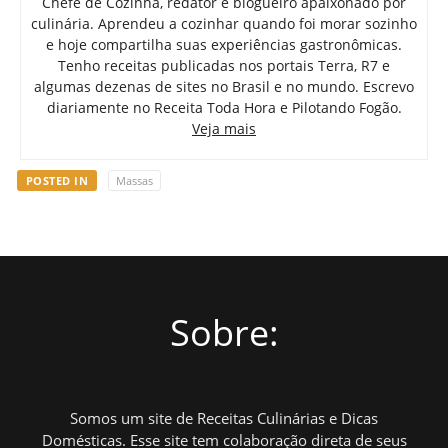
Chefe de Cozinha, redator e blogueiro apaixonado por
culinária. Aprendeu a cozinhar quando foi morar sozinho
e hoje compartilha suas experiências gastronômicas.
Tenho receitas publicadas nos portais Terra, R7 e
algumas dezenas de sites no Brasil e no mundo. Escrevo
diariamente no Receita Toda Hora e Pilotando Fogão.
Veja mais
POSTED IN
Massas
Sobre:
Somos um site de Receitas Culinárias e Dicas
Domésticas. Esse site tem colaboração direta de seus