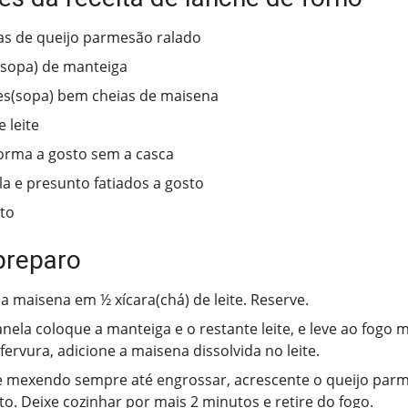
as de queijo parmesão ralado
(sopa) de manteiga
es(sopa) bem cheias de maisena
 leite
orma a gosto sem a casca
a e presunto fatiados a gosto
sto
preparo
 a maisena em ½ xícara(chá) de leite. Reserve.
ela coloque a manteiga e o restante leite, e leve ao fogo 
fervura, adicione a maisena dissolvida no leite.
 mexendo sempre até engrossar, acrescente o queijo parm
sto. Deixe cozinhar por mais 2 minutos e retire do fogo.