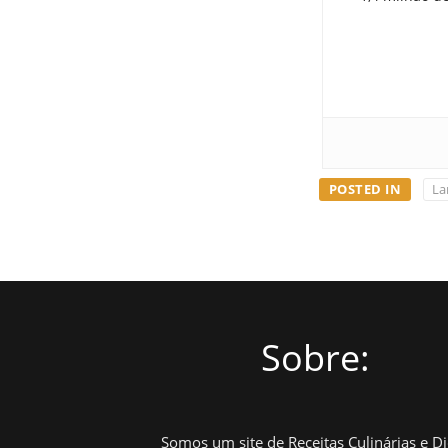
POSTED IN
La
Sobre:
Somos um site de Receitas Culinárias e D