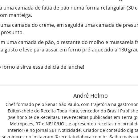
 uma camada de fatia de pão numa forma retangular (30 c
com manteiga.
 uma camada do creme, em seguida uma camada de presun
 presunto.
m uma camada de pão, o restante do molho e mussarela fat
a gosto e leve para assar em forno pré-aquecido a 180 gra
.
 forno e sirva essa delícia de lanche!
André Holmo
Chef formado pelo Senac São Paulo, com trajetória na gastrono
Editor-chefe do Receita Toda Hora, vencedor do Brasil Publish
(Melhor Site de Receitas). Teve receitas publicadas em Terra (par
Metrópoles, R7 e NE10/UOL, e apresentou receitas no Jornal d
Interior) e no Jornal SBT Noticidade. Criador de conteúdo digi
e seguidores no Instagram @receitatodahora.com.br.
Saiba mais so