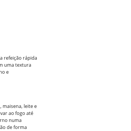
a refeição rápida
m uma textura
no e
 maisena, leite e
var ao fogo até
orno numa
pão de forma