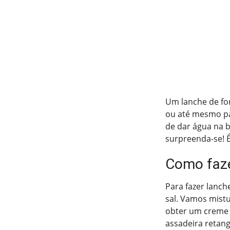
Um lanche de for
ou até mesmo pa
de dar água na b
surpreenda-se! É
Como faze
Para fazer lanch
sal. Vamos mistu
obter um creme
assadeira retan