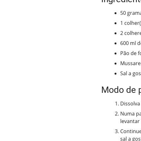
50 gram
1 colher
2 colher
600 ml de
Pão de f
Mussarel
Sal a go
Modo de 
Dissolva
Numa pan
levantar 
Continue
sal a go