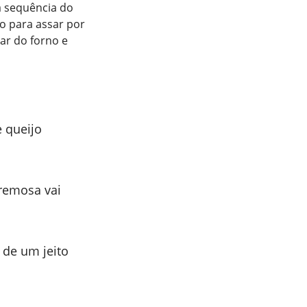
a sequência do
no para assar por
ar do forno e
 queijo
remosa vai
 de um jeito