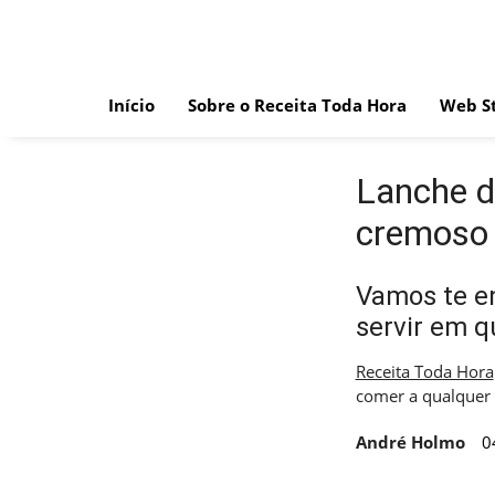
Skip
to
content
Início
Sobre o Receita Toda Hora
Web St
Lanche d
cremoso 
Vamos te en
servir em q
Receita Toda Hora
comer a qualquer
André Holmo
0