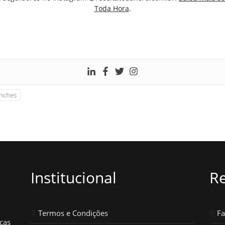
Toda Hora
.
nches
Institucional
Re
Termos e Condições
F
icas