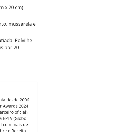
m x 20 cm)
to, mussarela e
iada. Polvilhe
us por 20
mia desde 2006.
er Awards 2024
ceiro oficial),
a EPTV (Globo
tal com mais de
bre o Receita