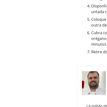
Disponha
untada 
Coloque
outra de
Cubra co
orégano 
minutos
Retire do
1,4 milhão d