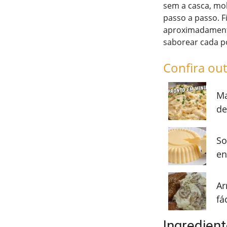
sem a casca, mo
passo a passo. F
aproximadamente
saborear cada po
Confira out
Ma
de
So
en
Ar
fá
Ingredient