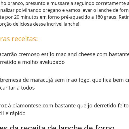
lho branco, presunto e mussarela seguindo corretamente 
inalizar polvilhando orégano e vamos levar o lanche de for
 por 20 minutos em forno pré-aquecido a 180 graus. Retir
rção deliciosa desse incrível lanche!
ras receitas:
carrão cremoso estilo mac and cheese com bastante
rretido e molho aveludado
bremesa de maracujá sem ir ao fogo, que fica bem c
cantar a todos
roz à piamontese com bastante queijo derretido feito
cil e rápido
es da receita de lanche de forno