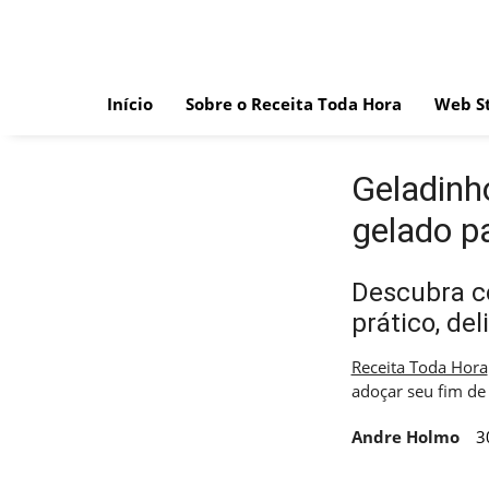
Skip
to
content
Início
Sobre o Receita Toda Hora
Web St
Geladinh
gelado p
Descubra c
prático, del
Receita Toda Hora
adoçar seu fim d
Andre Holmo
3