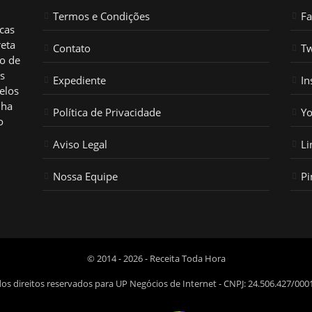
Termos e Condições
F
icas
reta
Contato
Tw
ho de
os
Expediente
In
elos
nha
Política de Privacidade
Y
o
Aviso Legal
Li
Nossa Equipe
Pi
© 2014 - 2026 - Receita Toda Hora
os direitos reservados para UP Negócios de Internet - CNPJ: 24.506.427/000