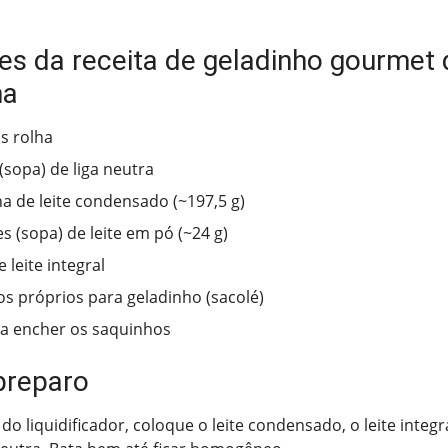
tes da receita de geladinho gourmet 
ha
s rolha
(sopa) de liga neutra
ha de leite condensado (~197,5 g)
s (sopa) de leite em pó (~24 g)
 leite integral
s próprios para geladinho (sacolé)
ra encher os saquinhos
preparo
o liquidificador, coloque o leite condensado, o leite integra