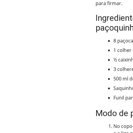
para firmar.
Ingredien
paçoquin
8 paçoca
1 colher 
½ caixin
3 colhere
500 ml de
Saquinho
Funil pa
Modo de 
No copo d