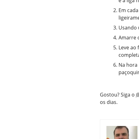
e a liga
Em cada 
ligeiram
Usando u
Amarre c
Leve ao 
complet
Na hora 
paçoquin
Gostou? Siga o
@
os dias.