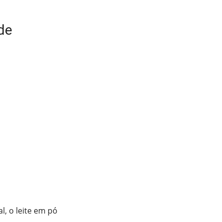
de
l, o leite em pó