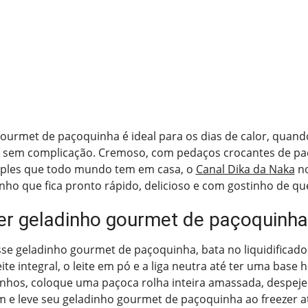
ourmet de paçoquinha é ideal para os dias de calor, quand
 sem complicação. Cremoso, com pedaços crocantes de paç
mples que todo mundo tem em casa, o
Canal Dika da
Naka
no
inho que fica pronto rápido, delicioso e com gostinho de qu
r geladinho gourmet de paçoquinha
se geladinho gourmet de paçoquinha, bata no liquidificador
ite integral, o leite em pó e a liga neutra até ter uma bas
nhos, coloque uma paçoca rolha inteira amassada, despeje
m e leve seu geladinho gourmet de paçoquinha ao freezer at