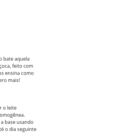
o bate aquela
oca, feito com
s ensina como
ero mais!
 o leite
e homogênea.
 a base usando
é o dia seguinte