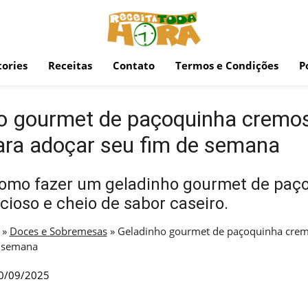
ories
Receitas
Contato
Termos e Condições
P
o gourmet de paçoquinha cremo
ara adoçar seu fim de semana
omo fazer um geladinho gourmet de paç
icioso e cheio de sabor caseiro.
»
Doces e Sobremesas
»
Geladinho gourmet de paçoquinha crem
e semana
0/09/2025