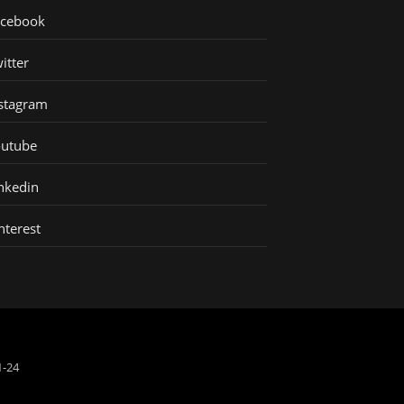
acebook
itter
stagram
outube
nkedin
nterest
1-24