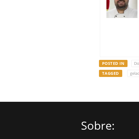
POSTED IN
Do
TAGGED
gela
Sobre: