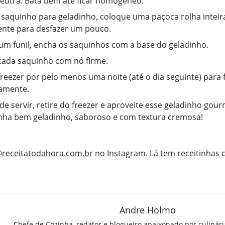
 neutra. Bata bem até ficar homogêneo.
saquinho para geladinho, coloque uma paçoca rolha inteir
ente para desfazer um pouco.
m funil, encha os saquinhos com a base do geladinho.
ada saquinho com nó firme.
freezer por pelo menos uma noite (até o dia seguinte) para 
amente.
de servir, retire do freezer e aproveite esse geladinho gou
ha bem geladinho, saboroso e com textura cremosa!
receitatodahora.com.br
no Instagram. Lá tem receitinhas
Andre Holmo
Chefe de Cozinha, redator e blogueiro apaixonado por culinár