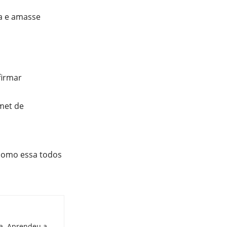
a e amasse
firmar
rmet de
 como essa todos
ia. Aprendeu a