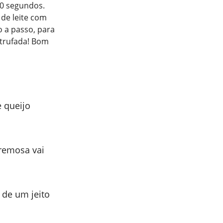
30 segundos.
 de leite com
o a passo, para
 trufada! Bom
 queijo
remosa vai
 de um jeito