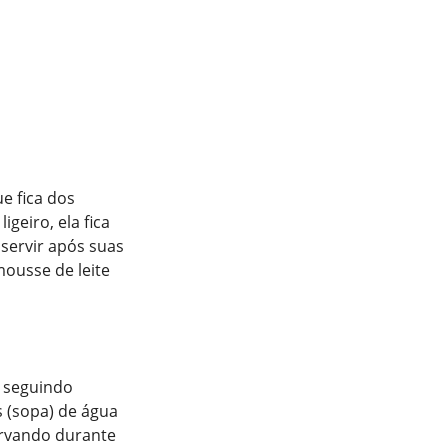
e fica dos
geiro, ela fica
servir após suas
mousse de leite
, seguindo
s (sopa) de água
ervando durante