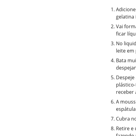
Adicione
gelatina
Vai form
ficar líq
No liqui
leite em 
Bata mui
despejan
Despeje 
plástico
receber 
A mousse
espátula
Cubra no
Retire e
fazendo 