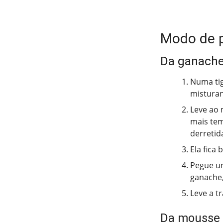
Modo de 
Da ganach
Numa tig
mistura
Leve ao 
mais te
derreti
Ela fica 
Pegue um
ganache,
Leve a t
Da mousse