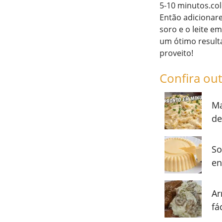
5-10 minutos.co
Então adicionare
soro e o leite e
um ótimo resulta
proveito!
Confira out
Ma
de
So
en
Ar
fá