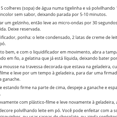
 5 colheres (sopa) de água numa tigelinha e vá polvilhando 
 incolor sem sabor, deixando parada por 5-10 minutos.
ar um gelzinho, então leve ao micro-ondas por 30 segundos
uida. Deixe reservada.
dificador, ponha: o leite condensado, 2 latas de creme de le
pó.
to bem, e com o liquidificador em movimento, abra a tampa
do em fio, a gelatina que já está líquida, deixando bater po
a mousse na travessa decorada que estava na geladeira, c
-filme e leve por um tempo à geladeira, para dar uma firmad
a ganache.
 estando firme na parte de cima, despeje a ganache e es
.
vamente com plástico-filme e leve novamente à geladeira, a
 decore polvilhando leite em pó. Você pode enfeitar com a 
risquinhos, ou usar raspas de chocolate, ou ainda confeitos