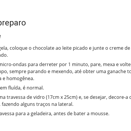
preparo
e
ela, coloque o chocolate ao leite picado e junte o creme de l
ndo.
micro-ondas para derreter por 1 minuto, pare, mexa e volt
mpo, sempre parando e mexendo, até obter uma ganache t
da e homogênea.
bem fluída, é normal.
a travessa de vidro (17cm x 25cm) e, se desejar, decore-a
 fazendo alguns traços na lateral.
ravessa para a geladeira, antes de bater a mousse.