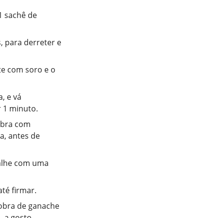
1 sachê de
, para derreter e
ite com soro e o
, e vá
r 1 minuto.
ubra com
a, antes de
palhe com uma
té firmar.
sobra de ganache
, a gosto.