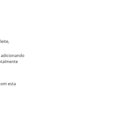
eite,
e adicionando
otalmente
 com esta