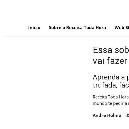
Skip
to
content
Início
Sobre o Receita Toda Hora
Web St
Essa sob
vai fazer
Aprenda a p
trufada, fác
Receita Toda Hora
mundo te pedir a 
André Holmo
0