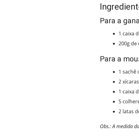
Ingredient
Para a gan
1 caixa d
200g de 
Para a mou
1 sachê 
2 xícaras
1 caixa 
5 colher
2 latas 
Obs.: A medida da