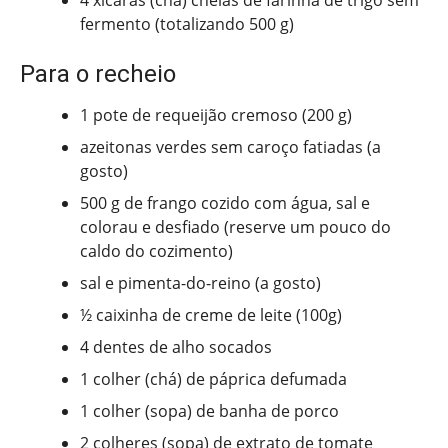
4 xícaras (chá) cheias de farinha de trigo sem
fermento (totalizando 500 g)
Para o recheio
1 pote de requeijão cremoso (200 g)
azeitonas verdes sem caroço fatiadas (a
gosto)
500 g de frango cozido com água, sal e
colorau e desfiado (reserve um pouco do
caldo do cozimento)
sal e pimenta-do-reino (a gosto)
½ caixinha de creme de leite (100g)
4 dentes de alho socados
1 colher (chá) de páprica defumada
1 colher (sopa) de banha de porco
2 colheres (sopa) de extrato de tomate