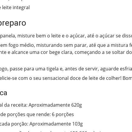
leite integral
preparo
anela, misture bem o leite e o açúcar, até o açúcar se diss
em fogo médio, misturando sem parar, até que a mistura fe
nte e alcance uma cor bege clara, começando a se soltar d
ogo, passe para uma tigela e, antes de servir, aguarde esfria
delicie-se com o seu sensacional doce de leite de colher! Bom
ica
al da receita: Aproximadamente 620g
de porções que rende: 6 porções
 cada porção: Aproximadamente 103g