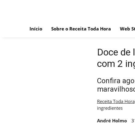
Skip
to
content
Início
Sobre o Receita Toda Hora
Web St
Doce de l
com 2 in
Confira ago
maravilhos
Receita Toda Hora
ingredientes
André Holmo
3