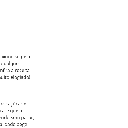
aixone-se pelo
a qualquer
fira a receita
muito elogiado!
tes: açúcar e
 até que o
endo sem parar,
nalidade bege