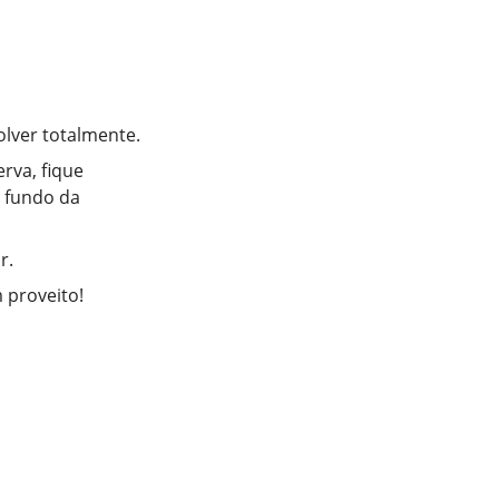
olver totalmente.
rva, fique
o fundo da
r.
 proveito!