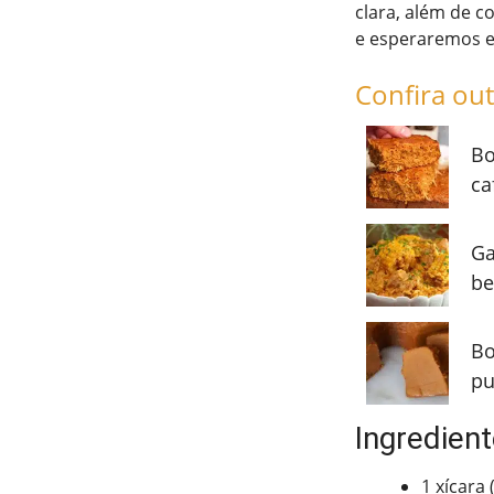
clara, além de c
e esperaremos es
Confira out
Bo
ca
Ga
be
Bo
pu
Ingredient
1 xícara 