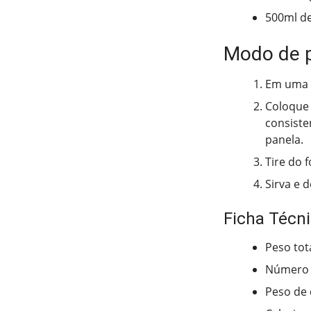
500ml de 
Modo de 
Em uma p
Coloque 
consiste
panela.
Tire do f
Sirva e 
Ficha Técn
Peso tot
Número 
Peso de