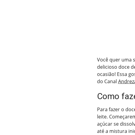
Você quer uma s
delicioso doce de
ocasião! Essa go
do Canal
Andrez
Como faze
Para fazer o doc
leite. Começare
açúcar se disso
até a mistura in