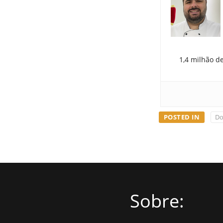
1,4 milhão d
POSTED IN
Do
Sobre: