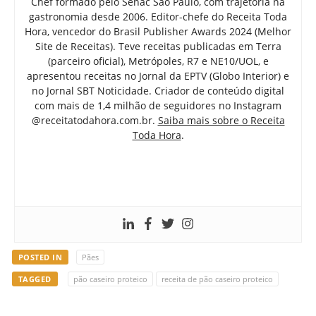
Chef formado pelo Senac São Paulo, com trajetória na
gastronomia desde 2006. Editor-chefe do Receita Toda
Hora, vencedor do Brasil Publisher Awards 2024 (Melhor
Site de Receitas). Teve receitas publicadas em Terra
(parceiro oficial), Metrópoles, R7 e NE10/UOL, e
apresentou receitas no Jornal da EPTV (Globo Interior) e
no Jornal SBT Noticidade. Criador de conteúdo digital
com mais de 1,4 milhão de seguidores no Instagram
@receitatodahora.com.br.
Saiba mais sobre o Receita
Toda Hora
.
POSTED IN
Pães
TAGGED
pão caseiro proteico
receita de pão caseiro proteico