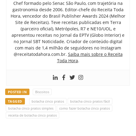
Chef formado pelo Senac São Paulo, com trajetória na
gastronomia desde 2006. Editor-chefe do Receita Toda
Hora, vencedor do Brasil Publisher Awards 2024 (Melhor
Site de Receitas). Teve receitas publicadas em Terra
(parceiro oficial), Metrópoles, R7 e NE10/UOL, e
apresentou receitas no Jornal da EPTV (Globo Interior) e
no Jornal SBT Noticidade. Criador de conteúdo digital
com mais de 1,4 milhão de seguidores no Instagram
@receitatodahora.com.br.
Saiba mais sobre o Receita
Toda Hora
.
POSTED IN
Biscoitos
TAGGED
bolacha cinco pratos
bolacha cinco pratos fácil
bolacha cinco pratos simples
como fazer bolacha cinco pratos
receita de bolacha cinco pratos