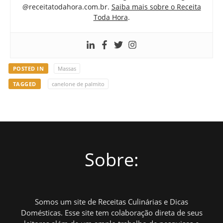
@receitatodahora.com.br.
Saiba mais sobre o Receita
Toda Hora
.
POSTED IN
Massas
TAGGED
canelone de palmito
Sobre:
Somos um site de Receitas Culinárias e Dicas
Domésticas. Esse site tem colaboração direta de seus