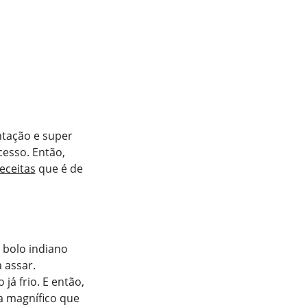
ntação e super
cesso. Então,
eceitas
que é de
a
 bolo indiano
 assar.
já frio. E então,
a magnífico que