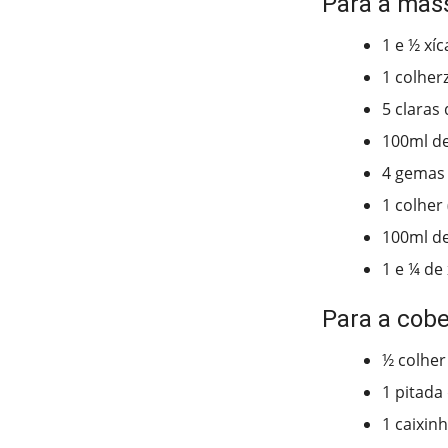
Para a mas
1 e ½ xíc
1 colher
5 claras
100ml de
4 gemas
1 colher
100ml de
1 e ¼ de 
Para a cobe
½ colher
1 pitada 
1 caixin