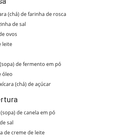
sa
ara (chá) de farinha de rosca
zinha de sal
 de ovos
 leite
 (sopa) de fermento em pó
 óleo
xícara (chá) de açúcar
rtura
 (sopa) de canela em pó
de sal
ha de creme de leite