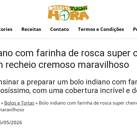
ories
Receitas
Contato
Termos e Condições
P
iano com farinha de rosca super 
 recheio cremoso maravilhoso
sinar a preparar um bolo indiano com fa
osíssimo, com uma cobertura incrível e d
»
Bolos e Tortas
»
Bolo indiano com farinha de rosca super chei
maravilhoso
6/05/2026