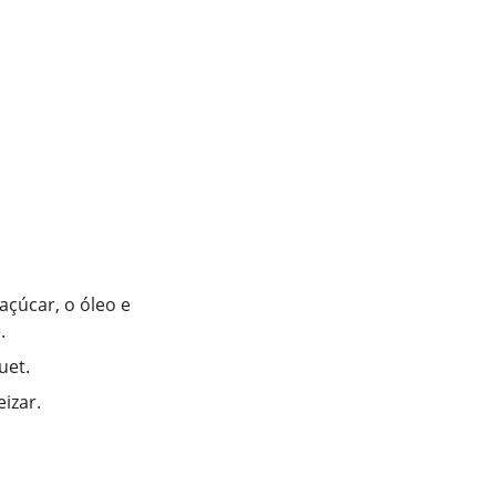
açúcar, o óleo e
.
uet.
izar.