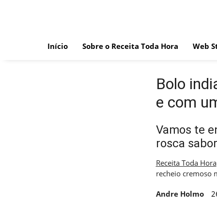
Skip
to
content
Início
Sobre o Receita Toda Hora
Web St
Bolo ind
e com um
Vamos te en
rosca sabor
Receita Toda Hora
recheio cremoso 
Andre Holmo
2