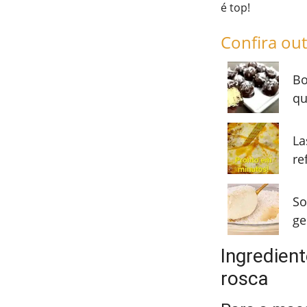
é top!
Confira out
Bo
qu
La
re
So
ge
Ingredient
rosca