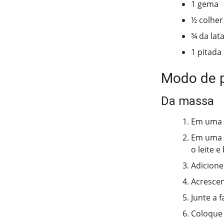
1 gema
½ colher
¾ da lat
1 pitada
Modo de 
Da massa
Em uma t
Em uma v
o leite 
Adicione
Acrescen
Junte a f
Coloque 