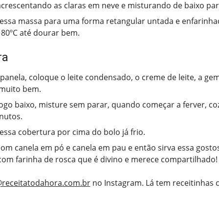
 acrescentando as claras em neve e misturando de baixo par
essa massa para uma forma retangular untada e enfarinhad
180ºC até dourar bem.
ra
anela, coloque o leite condensado, o creme de leite, a ge
 muito bem.
fogo baixo, misture sem parar, quando começar a ferver, co
nutos.
essa cobertura por cima do bolo já frio.
om canela em pó e canela em pau e então sirva essa gosto
com farinha de rosca que é divino e merece compartilhado!
receitatodahora.com.br
no Instagram. Lá tem receitinhas