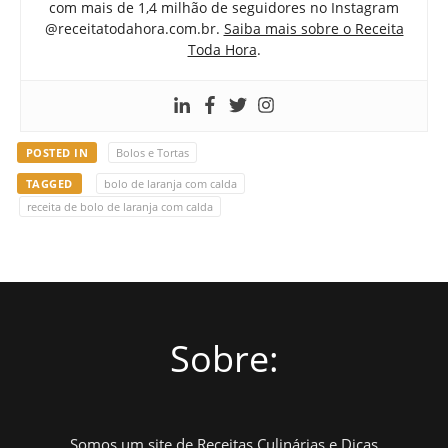
com mais de 1,4 milhão de seguidores no Instagram
@receitatodahora.com.br.
Saiba mais sobre o Receita
Toda Hora
.
POSTED IN
Bolos e Tortas
TAGGED
bolo de laranja com calda
receita de bolo de laranja com calda
Sobre:
Somos um site de Receitas Culinárias e Dicas