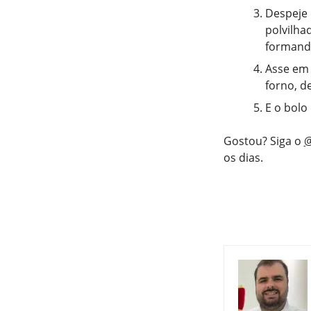
Despeje 
polvilha
formando
Asse em 
forno, d
E o bolo
Gostou? Siga o
@
os dias.