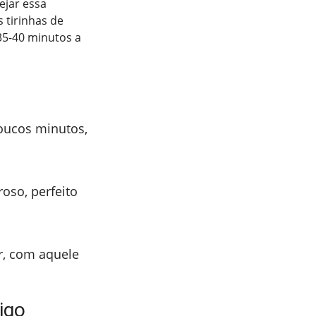
ejar essa
 tirinhas de
35-40 minutos a
oucos minutos,
oso, perfeito
er, com aquele
igo