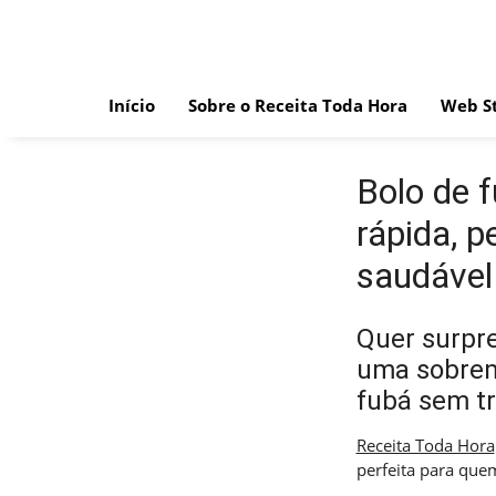
Skip
to
content
Início
Sobre o Receita Toda Hora
Web St
Bolo de 
rápida, 
saudável
Quer surpr
uma sobrem
fubá sem tri
Receita Toda Hora
perfeita para qu