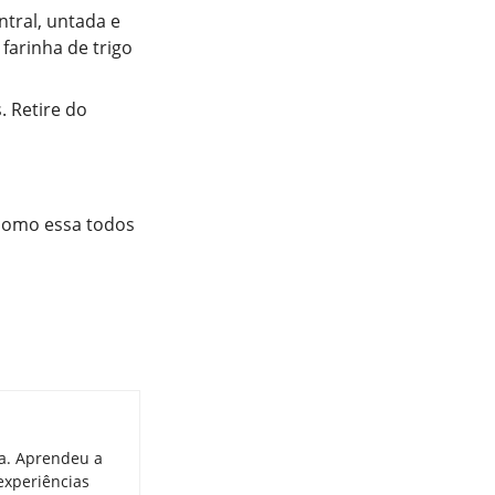
tral, untada e
farinha de trigo
. Retire do
 como essa todos
ia. Aprendeu a
experiências