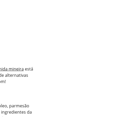
mida mineira
está
de alternativas
om!
 óleo, parmesão
 ingredientes da