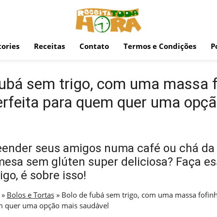
ories
Receitas
Contato
Termos e Condições
P
fubá sem trigo, com uma massa f
perfeita para quem quer uma opç
eender seus amigos numa café ou chá da
esa sem glúten super deliciosa? Faça es
go, é sobre isso!
»
Bolos e Tortas
»
Bolo de fubá sem trigo, com uma massa fofinh
em quer uma opção mais saudável