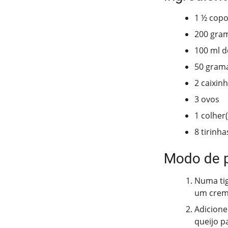
1 ½ copo
200 gram
100 ml d
50 grama
2 caixin
3 ovos
1 colher
8 tirinh
Modo de 
Numa tig
um crem
Adicione
queijo p