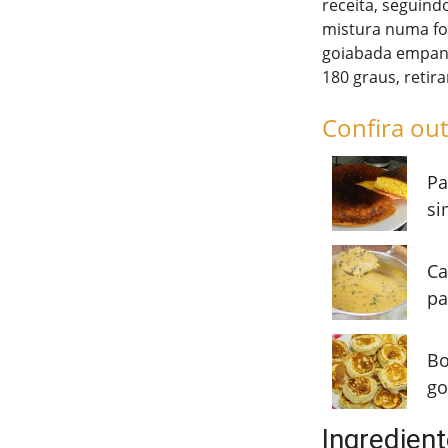
receita, seguind
mistura numa for
goiabada empana
180 graus, retira
Confira out
Pa
si
Ca
pa
Bo
go
Ingredient