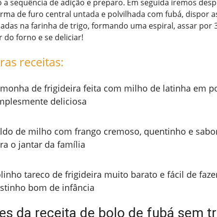
o a sequência de adição e preparo. Em seguida iremos desp
ma de furo central untada e polvilhada com fubá, dispor as
das na farinha de trigo, formando uma espiral, assar por 
r do forno e se deliciar!
ras receitas:
monha de frigideira feita com milho de latinha em p
mplesmente deliciosa
ldo de milho com frango cremoso, quentinho e sabor
ra o jantar da família
linho tareco de frigideira muito barato e fácil de faz
stinho bom de infância
es da receita de bolo de fubá sem tr