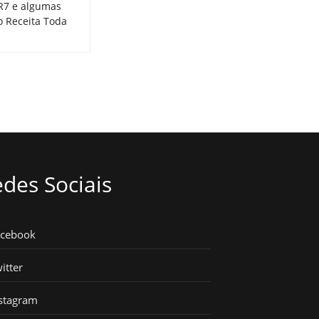
 R7 e algumas
o Receita Toda
des Sociais
acebook
itter
stagram