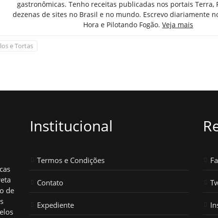
gastronômicas. Tenho receitas publicadas nos portais Terra,
dezenas de sites no Brasil e no mundo. Escrevo diariamente n
Hora e Pilotando Fogão.
Veja mais
los e Tortas
Institucional
Re
Termos e Condições
F
icas
reta
Contato
Tw
ho de
os
Expediente
In
elos