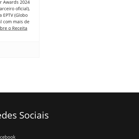
er Awards 2024
ceiro oficial),
a EPTV (Globo
tal com mais de
bre o Receita
des Sociais
acebook