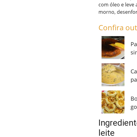
com óleo e leve 
morno, desenform
Confira out
Pa
si
Ca
pa
Bo
go
Ingredien
leite