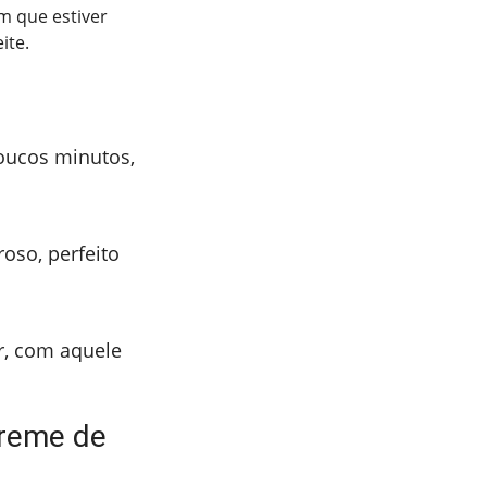
m que estiver
ite.
oucos minutos,
oso, perfeito
er, com aquele
creme de