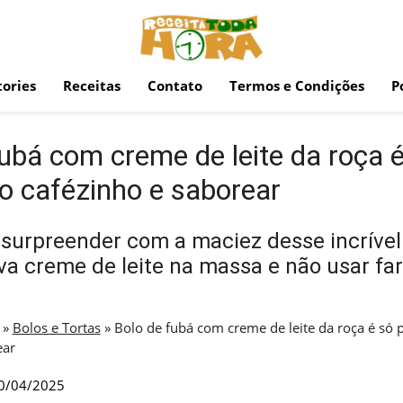
ories
Receitas
Contato
Termos e Condições
P
ubá com creme de leite da roça 
 o cafézinho e saborear
 surpreender com a maciez desse incrível
va creme de leite na massa e não usar fa
»
Bolos e Tortas
»
Bolo de fubá com creme de leite da roça é só 
ear
0/04/2025