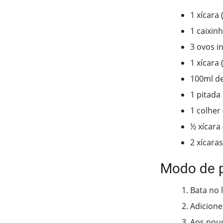
1 xícara 
1 caixin
3 ovos i
1 xícara
100ml de
1 pitada 
1 colher
½ xícara 
2 xícara
Modo de 
Bata no 
Adicione 
Aos pouc