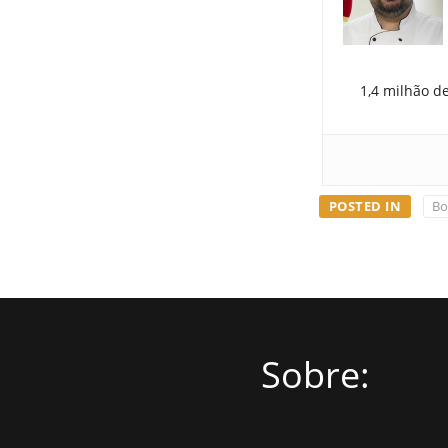
1,4 milhão d
POSTED IN
Bo
Sobre: