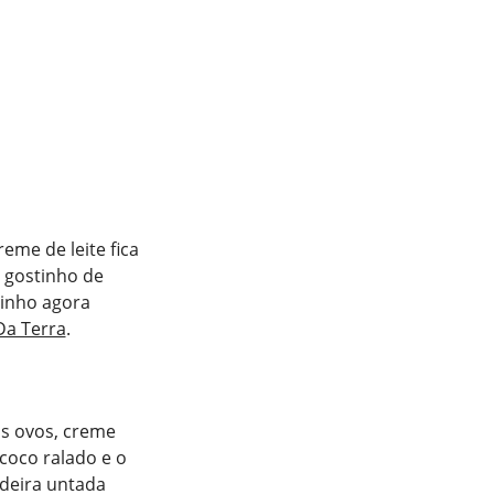
eme de leite fica
m gostinho de
zinho agora
Da Terra
.
os ovos, creme
o coco ralado e o
deira untada