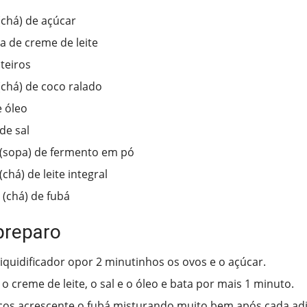
(chá) de açúcar
ha de creme de leite
nteiros
 (chá) de coco ralado
 óleo
de sal
 (sopa) de fermento em pó
(chá) de leite integral
s (chá) de fubá
preparo
liquidificador opor 2 minutinhos os ovos e o açúcar.
o creme de leite, o sal e o óleo e bata por mais 1 minuto.
os acrescente o fubá misturando muito bem após cada adi