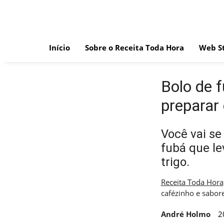
Skip
to
content
Início
Sobre o Receita Toda Hora
Web St
Bolo de f
preparar
Você vai se
fubá que le
trigo.
Receita Toda Hora
cafézinho e sabor
André Holmo
2