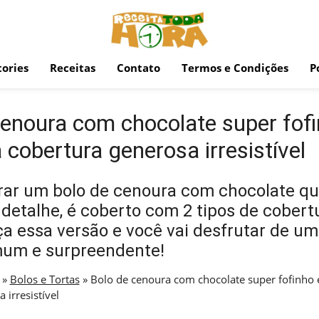
ories
Receitas
Contato
Termos e Condições
P
cenoura com chocolate super fofi
cobertura generosa irresistível
ar um bolo de cenoura com chocolate qu
 detalhe, é coberto com 2 tipos de cobert
 essa versão e você vai desfrutar de uma
mum e surpreendente!
»
Bolos e Tortas
»
Bolo de cenoura com chocolate super fofinho
 irresistível