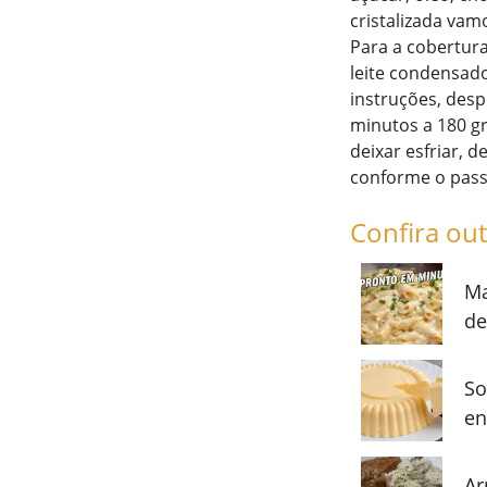
cristalizada vam
Para a cobertura
leite condensad
instruções, desp
minutos a 180 gr
deixar esfriar, 
conforme o passo
Confira out
Ma
de
So
en
Ar