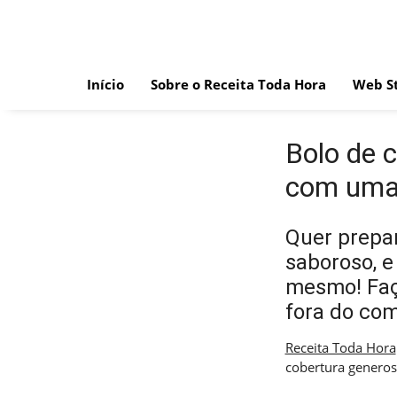
Skip
to
content
Início
Sobre o Receita Toda Hora
Web St
Bolo de 
com uma 
Quer prepar
saboroso, e
mesmo! Faça
fora do co
Receita Toda Hora
cobertura generosa