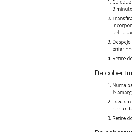
Coloque 
3 minuto
Transfir
incorpor
delicada
Despeje 
enfarinh
Retire d
Da cobertur
Numa pan
½ amargo
Leve em 
ponto de
Retire d