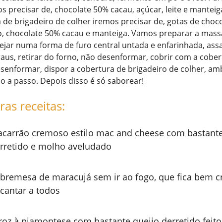
os precisar de, chocolate 50% cacau, açúcar, leite e mantei
 de brigadeiro de colher iremos precisar de, gotas de choc
o, chocolate 50% cacau e manteiga. Vamos preparar a mass
ejar numa forma de furo central untada e enfarinhada, ass
aus, retirar do forno, não desenformar, cobrir com a cobert
desenformar, dispor a cobertura de brigadeiro de colher, amb
 a passo. Depois disso é só saborear!
ras receitas:
carrão cremoso estilo mac and cheese com bastante
rretido e molho aveludado
bremesa de maracujá sem ir ao fogo, que fica bem c
cantar a todos
roz à piamontese com bastante queijo derretido feito