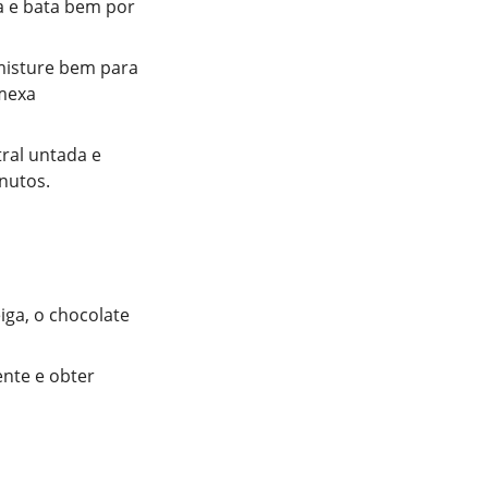
da e bata bem por
 misture bem para
 mexa
ral untada e
nutos.
ga, o chocolate
nte e obter