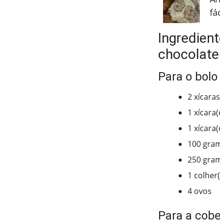
fá
Ingredien
chocolate
Para o bolo
2 xícaras
1 xícara
1 xícara(
100 gram
250 gra
1 colher
4 ovos
Para a cobe