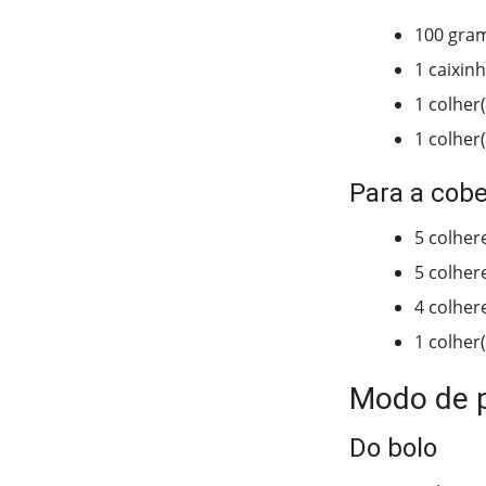
100 gra
1 caixin
1 colher
1 colher
Para a cobe
5 colher
5 colher
4 colhere
1 colher
Modo de 
Do bolo