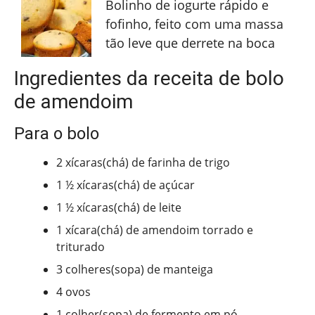
Bolinho de iogurte rápido e
fofinho, feito com uma massa
tão leve que derrete na boca
Ingredientes da receita de bolo
de amendoim
Para o bolo
2 xícaras(chá) de farinha de trigo
1 ½ xícaras(chá) de açúcar
1 ½ xícaras(chá) de leite
1 xícara(chá) de amendoim torrado e
triturado
3 colheres(sopa) de manteiga
4 ovos
1 colher(sopa) de fermento em pó