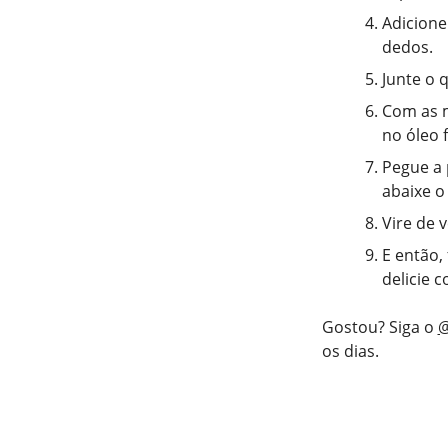
Adicione
dedos.
Junte o 
Com as m
no óleo f
Pegue a 
abaixe o
Vire de 
E então,
delicie c
Gostou? Siga o
@
os dias.