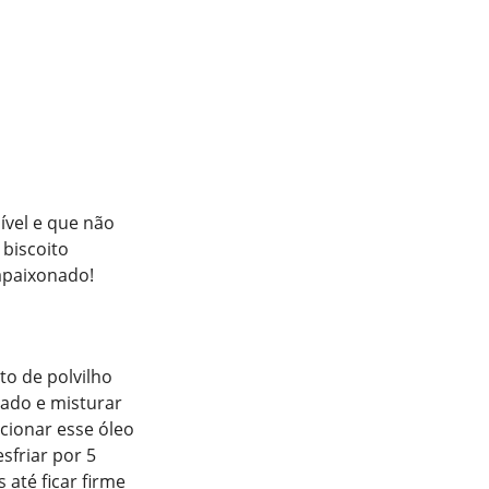
dível e que não
 biscoito
apaixonado!
to de polvilho
elado e misturar
cionar esse óleo
sfriar por 5
até ficar firme