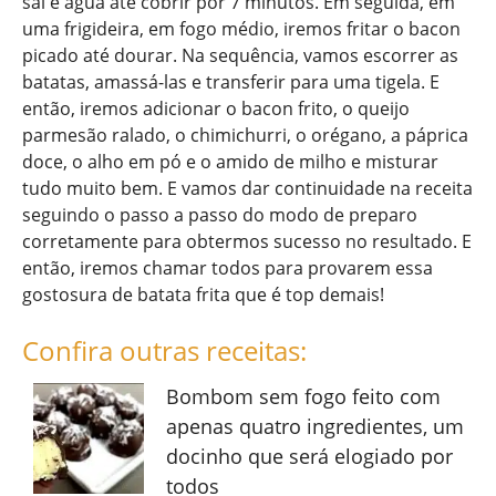
sal e água até cobrir por 7 minutos. Em seguida, em
uma frigideira, em fogo médio, iremos fritar o bacon
picado até dourar. Na sequência, vamos escorrer as
batatas, amassá-las e transferir para uma tigela. E
então, iremos adicionar o bacon frito, o queijo
parmesão ralado, o chimichurri, o orégano, a páprica
doce, o alho em pó e o amido de milho e misturar
tudo muito bem. E vamos dar continuidade na receita
seguindo o passo a passo do modo de preparo
corretamente para obtermos sucesso no resultado. E
então, iremos chamar todos para provarem essa
gostosura de batata frita que é top demais!
Confira outras receitas:
Bombom sem fogo feito com
apenas quatro ingredientes, um
docinho que será elogiado por
todos