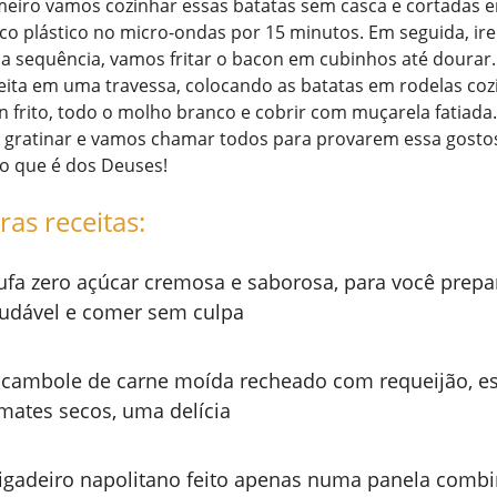
rimeiro vamos cozinhar essas batatas sem casca e cortadas 
co plástico no micro-ondas por 15 minutos. Em seguida, ir
 sequência, vamos fritar o bacon em cubinhos até dourar.
eita em uma travessa, colocando as batatas em rodelas coz
frito, todo o molho branco e cobrir com muçarela fatiada. 
a gratinar e vamos chamar todos para provarem essa gosto
o que é dos Deuses!
ras receitas:
ufa zero açúcar cremosa e saborosa, para você prepa
udável e comer sem culpa
cambole de carne moída recheado com requeijão, es
mates secos, uma delícia
igadeiro napolitano feito apenas numa panela comb