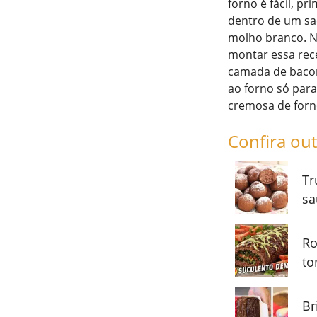
forno é fácil, p
dentro de um sa
molho branco. Na
montar essa rec
camada de bacon 
ao forno só par
cremosa de forn
Confira out
Tr
sa
Ro
to
Br