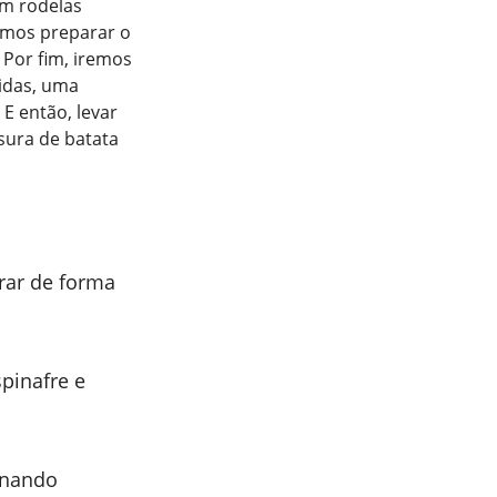
em rodelas
emos preparar o
 Por fim, iremos
idas, uma
E então, levar
sura de batata
rar de forma
pinafre e
inando