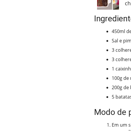
ch
Ingredien
450ml de
Sal e pi
3 colher
3 colhere
1 caixin
100g de
200g de
5 batata
Modo de 
Em um sa