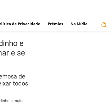
olítica de Privacidade
Prêmios
Na Mídia
dinho e
nar e se
remosa de
eixar todos
dinho e muita