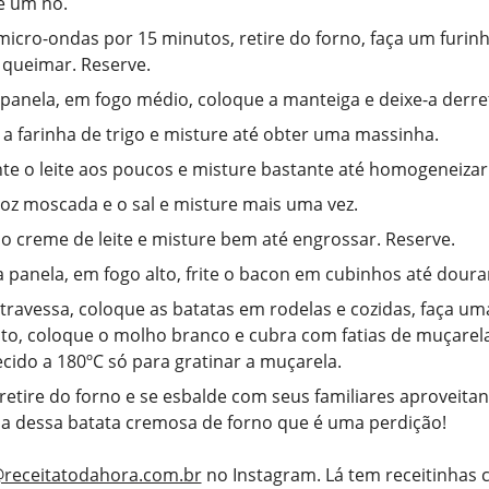
ê um nó.
micro-ondas por 15 minutos, retire do forno, faça um furin
e queimar. Reserve.
anela, em fogo médio, coloque a manteiga e deixe-a derre
 a farinha de trigo e misture até obter uma massinha.
te o leite aos poucos e misture bastante até homogeneizar
noz moscada e o sal e misture mais uma vez.
o creme de leite e misture bem até engrossar. Reserve.
 panela, em fogo alto, frite o bacon em cubinhos até doura
ravessa, coloque as batatas em rodelas e cozidas, faça u
ito, coloque o molho branco e cubra com fatias de muçarela
cido a 180ºC só para gratinar a muçarela.
 retire do forno e se esbalde com seus familiares aproveita
a dessa batata cremosa de forno que é uma perdição!
receitatodahora.com.br
no Instagram. Lá tem receitinhas