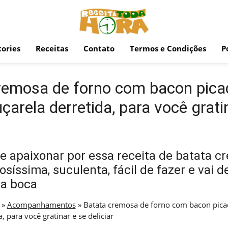
ories
Receitas
Contato
Termos e Condições
P
remosa de forno com bacon pica
arela derretida, para você grati
 apaixonar por essa receita de batata c
osíssima, suculenta, fácil de fazer e vai d
a boca
»
Acompanhamentos
»
Batata cremosa de forno com bacon pica
, para você gratinar e se deliciar