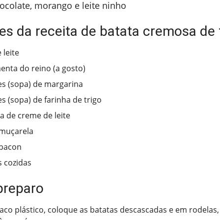
ocolate, morango e leite ninho
tes da receita de batata cremosa de
 leite
menta do reino (a gosto)
es (sopa) de margarina
s (sopa) de farinha de trigo
ha de creme de leite
 muçarela
 bacon
s cozidas
preparo
co plástico, coloque as batatas descascadas e em rodelas, 