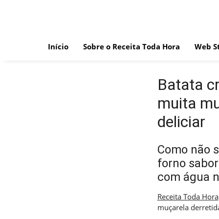
Skip
to
content
Início
Sobre o Receita Toda Hora
Web St
Batata c
muita muç
deliciar
Como não se
forno sabor
com água n
Receita Toda Hora
muçarela derretida