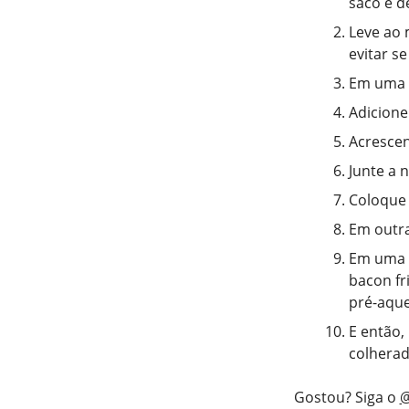
saco e d
Leve ao 
evitar s
Em uma p
Adicione
Acrescen
Junte a 
Coloque 
Em outra
Em uma t
bacon fr
pré-aque
E então,
colherad
Gostou? Siga o
@