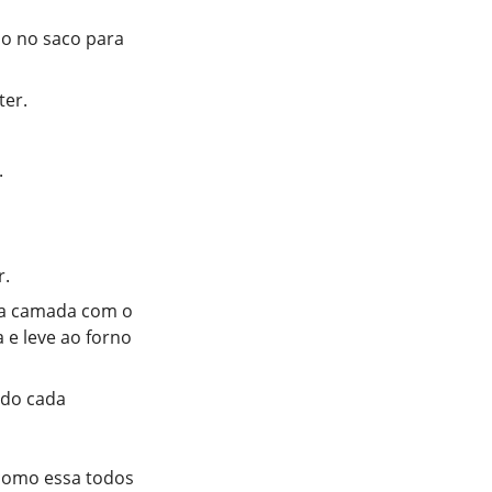
ho no saco para
ter.
.
r.
ma camada com o
 e leve ao forno
ndo cada
 como essa todos