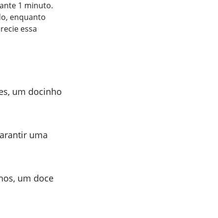
rante 1 minuto.
do, enquanto
recie essa
es, um docinho
garantir uma
hos, um doce