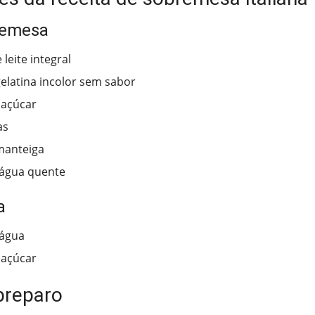
remesa
leite integral
gelatina incolor sem sabor
 açúcar
as
manteiga
 água quente
a
 água
 açúcar
preparo