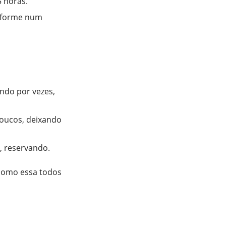
5 horas.
enforme num
ndo por vezes,
poucos, deixando
, reservando.
 como essa todos