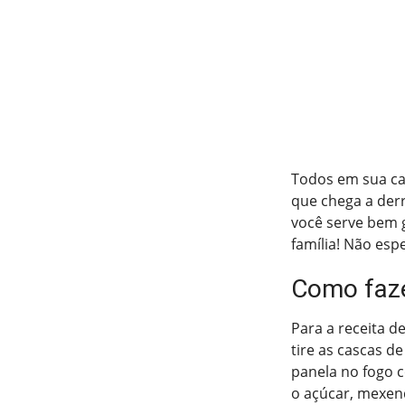
Todos em sua cas
que chega a derr
você serve bem g
família! Não espe
Como faze
Para a receita d
tire as cascas d
panela no fogo 
o açúcar, mexen