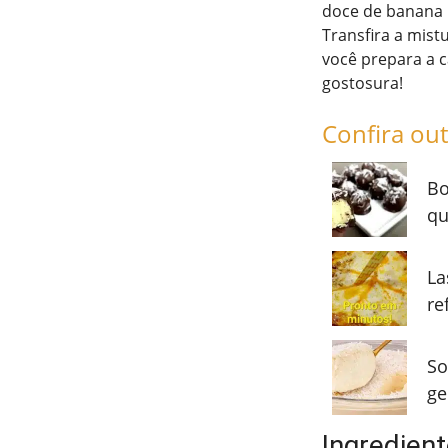
doce de banana pa
Transfira a mist
você prepara a c
gostosura!
Confira out
Bo
qu
La
re
So
ge
Ingredient