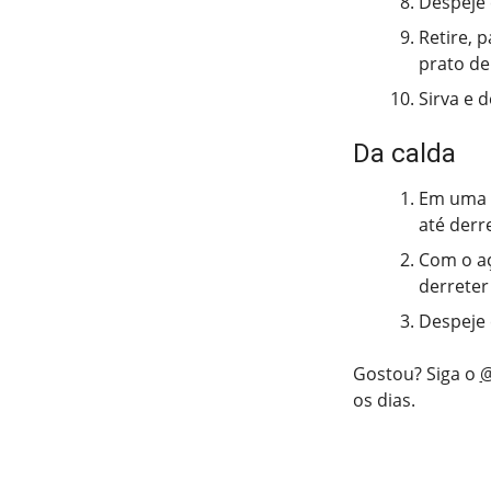
Despeje 
Retire, 
prato de 
Sirva e 
Da calda
Em uma p
até derre
Com o aç
derreter
Despeje 
Gostou? Siga o
@
os dias.