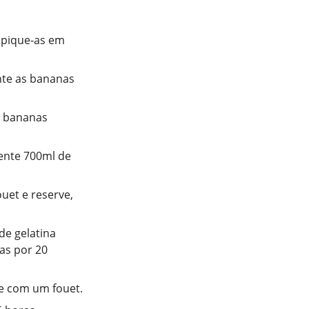
 pique-as em
nte as bananas
s bananas
cente 700ml de
uet e reserve,
de gelatina
as por 20
re com um fouet.