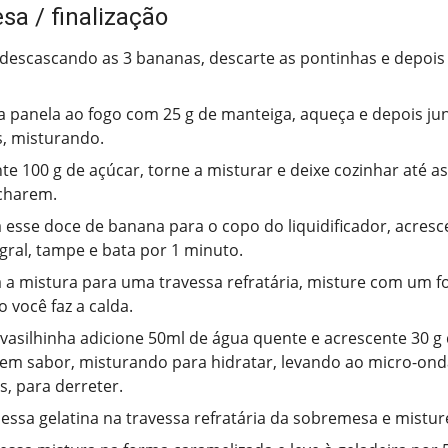
a / finalização
escascando as 3 bananas, descarte as pontinhas e depois
 panela ao fogo com 25 g de manteiga, aqueça e depois ju
s, misturando.
te 100 g de açúcar, torne a misturar e deixe cozinhar até a
harem.
a esse doce de banana para o copo do liquidificador, acres
egral, tampe e bata por 1 minuto.
a a mistura para uma travessa refratária, misture com um fo
 você faz a calda.
asilhinha adicione 50ml de água quente e acrescente 30 g 
sem sabor, misturando para hidratar, levando ao micro-ond
, para derreter.
essa gelatina na travessa refratária da sobremesa e mistu