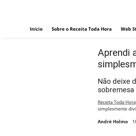
Skip
to
content
Início
Sobre o Receita Toda Hora
Web St
Aprendi 
simplesm
Não deixe d
sobremesa i
Receita Toda Hora
simplesmente div
André Holmo
1