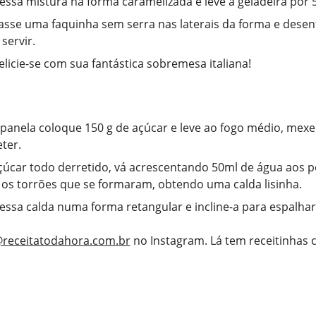
essa mistura na forma caramelizada e leve à geladeira por 
passe uma faquinha sem serra nas laterais da forma e des
servir.
delicie-se com sua fantástica sobremesa italiana!
anela coloque 150 g de açúcar e leve ao fogo médio, mexe
ter.
úcar todo derretido, vá acrescentando 50ml de água aos 
 os torrões que se formaram, obtendo uma calda lisinha.
essa calda numa forma retangular e incline-a para espalhar
receitatodahora.com.br
no Instagram. Lá tem receitinhas