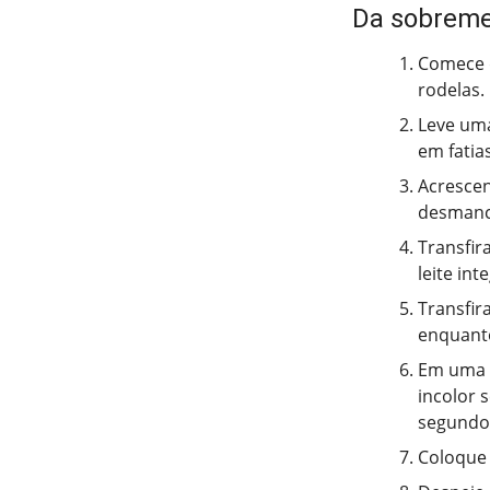
Da sobremes
Comece d
rodelas.
Leve uma
em fatia
Acrescen
desmanc
Transfir
leite int
Transfir
enquanto
Em uma v
incolor 
segundos
Coloque 