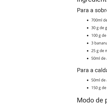
Para a sob
700ml de 
30 g de 
100 g de
3 banan
25 g de 
50ml de
Para a cald
50ml de
150 g de
Modo de 